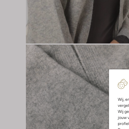
Wij, e
vergel
Wij ge
jouw v
profie