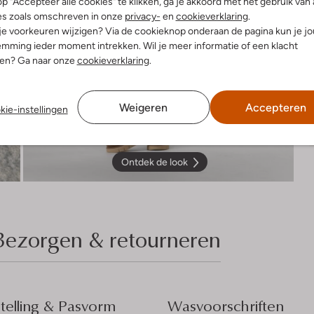
p "Accepteer alle cookies" te klikken, ga je akkoord met het gebruik van 
es zoals omschreven in onze
privacy-
en
cookieverklaring
.
 je voorkeuren wijzigen? Via de cookieknop onderaan de pagina kun je j
mming ieder moment intrekken. Wil je meer informatie of een klacht
nen? Ga naar onze
cookieverklaring
.
Weigeren
Accepteren
kie-instellingen
Ontdek de look
Bezorgen & retourneren
elling & Pasvorm
Wasvoorschriften