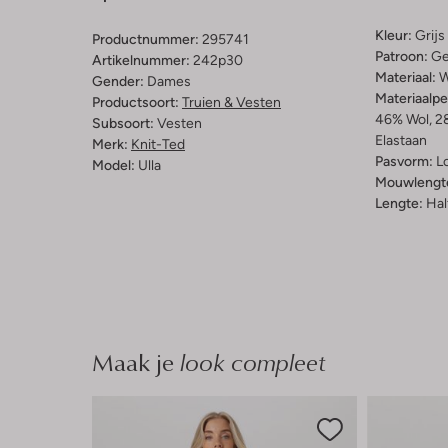
Kleur:
Grijs
Productnummer:
295741
Patroon:
Ge
Artikelnummer:
242p30
Materiaal:
W
Gender:
Dames
Materiaalp
Productsoort:
Truien & Vesten
46% Wol, 2
Subsoort:
Vesten
Elastaan
Merk:
Knit-Ted
Pasvorm:
L
Model:
Ulla
Mouwlengt
Lengte:
Hal
Maak je
look compleet