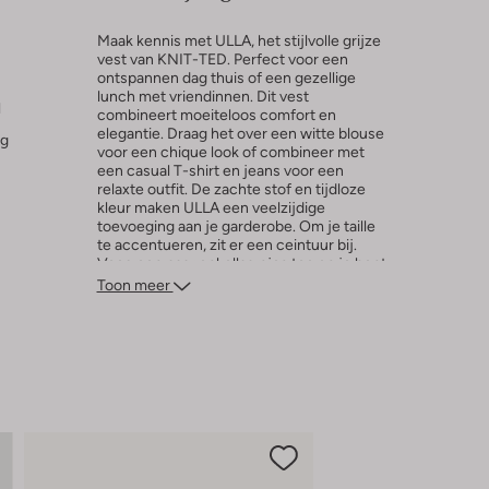
Maak kennis met ULLA, het stijlvolle grijze
vest van KNIT-TED. Perfect voor een
ontspannen dag thuis of een gezellige
lunch met vriendinnen. Dit vest
l
combineert moeiteloos comfort en
elegantie. Draag het over een witte blouse
ng
voor een chique look of combineer met
een casual T-shirt en jeans voor een
relaxte outfit. De zachte stof en tijdloze
kleur maken ULLA een veelzijdige
toevoeging aan je garderobe. Om je taille
te accentueren, zit er een ceintuur bij.
Voeg een paar enkellaarsjes toe en je bent
klaar om de deur uit te gaan. ULLA is jouw
Toon meer
nieuwe favoriet voor elke gelegenheid.