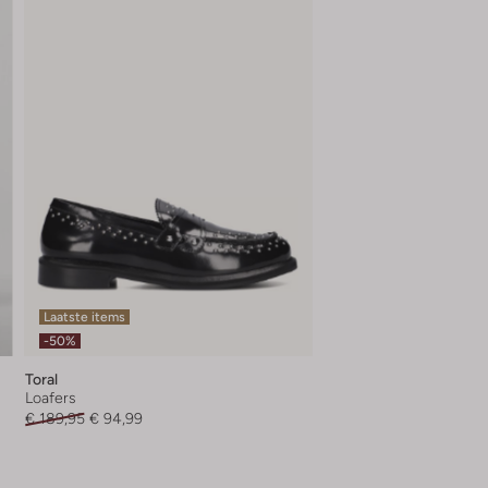
Laatste items
-50%
Toral
Loafers
€ 189,95
€ 94,99