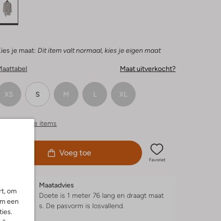
ies je maat:
Dit item valt normaal, kies je eigen maat
Maattabel
Maat uitverkocht?
XS
S
M
L
XL
ergelijkbare items
Voeg toe
Favoriet
Maatadvies
rt, om
Doete is 1 meter 76 lang en draagt maat
om een
s.
De pasvorm is
losvallend
.
ies.