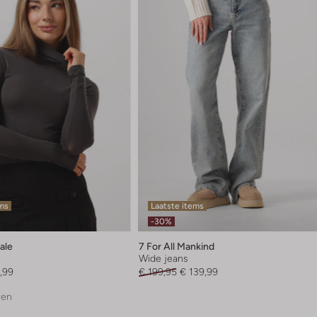
ems
Laatste items
-30%
ale
7 For All Mankind
Wide jeans
,99
€ 199,95
€ 139,99
ren