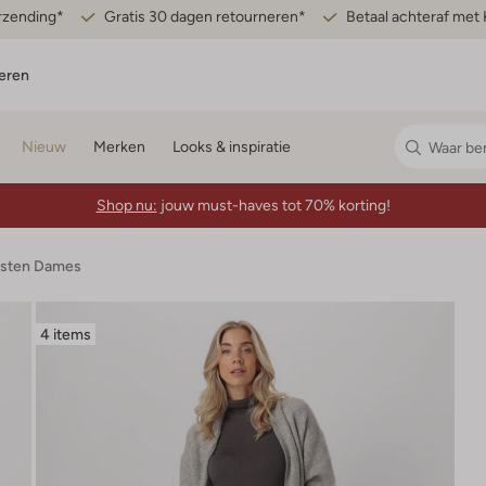
erzending*
Gratis 30 dagen retourneren*
Betaal achteraf met 
eren
Nieuw
Merken
Looks & inspiratie
Shop nu:
jouw must-haves tot 70% korting!
esten Dames
4 items