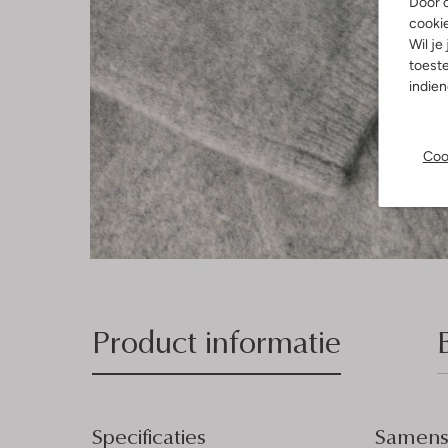
Door o
cooki
Wil je
toeste
indie
Coo
Product informatie
Specificaties
Samenst