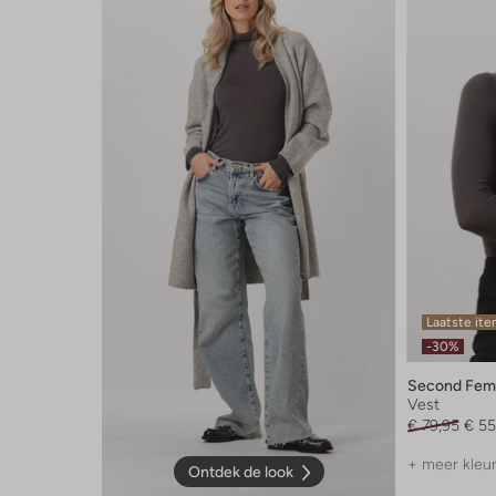
Laatste it
-30%
Second Fem
Vest
€ 79,95
€ 55
+ meer kleu
Ontdek de look