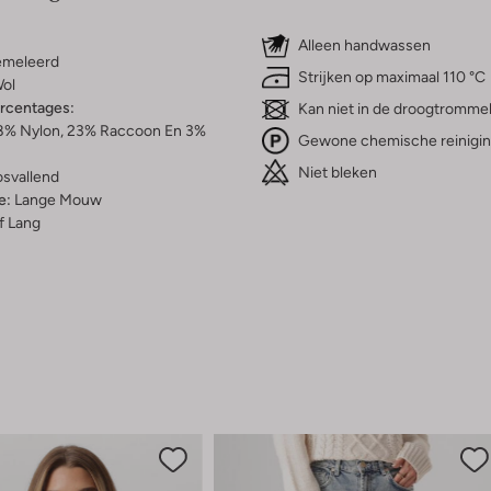
Alleen handwassen
meleerd
Strijken op maximaal 110 °C
ol
ercentages:
Kan niet in de droogtromme
8% Nylon, 23% Raccoon En 3%
Gewone chemische reinigi
Niet bleken
osvallend
e:
Lange Mouw
f Lang