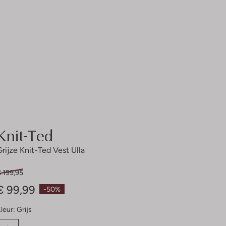
Knit-Ted
Grijze Knit-Ted Vest Ulla
 199,95
€ 99,99
-50%
leur:
Grijs