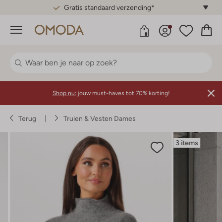
Gratis standaard verzending*
Menu
Shop nu:
jouw must-haves tot 70% korting!
Terug
Truien & Vesten Dames
3 items