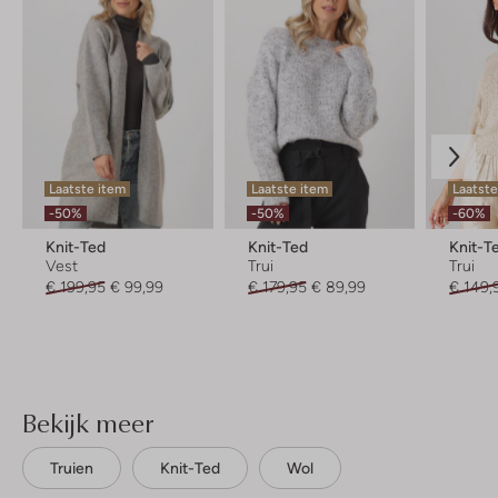
Laatste item
Laatste item
Laatste
-50%
-50%
-60%
Knit-Ted
Knit-Ted
Knit-T
Vest
Trui
Trui
€ 199,95
€ 99,99
€ 179,95
€ 89,99
€ 149,
Bekijk meer
Truien
Knit-Ted
Wol