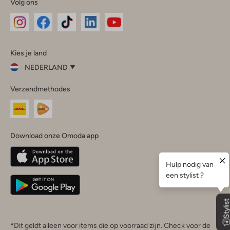
Volg ons
Omoda
Omoda
Omoda
Omoda
Omoda
Kies je land
Instagram
Facebook
TikTok
LinkedIn
YouTube
NEDERLAND
Kies
Verzendmethodes
je
Sluit
land
Nederland
België
(Nederlands)
Download onze Omoda app
Belgique
(Français)
Deutschland
*Dit geldt alleen voor items die op voorraad zijn. Check voor de