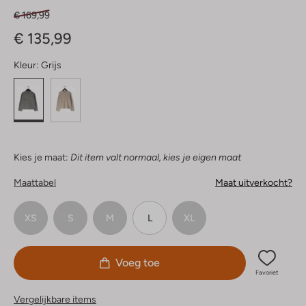
€ 169,99
€ 135,99
Kleur:
Grijs
Kies je maat:
Dit item valt normaal, kies je eigen maat
Maattabel
Maat uitverkocht?
XS
S
M
L
XL
Voeg toe
Favoriet
Vergelijkbare items