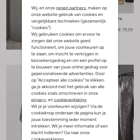
Laatste item
Wij, en onze
negen partners
, maken op
-50%
onze website gebruik van cookies en
Co'couture
vergelijkbare technieken (gezamenlijk:
Pantalon
"cookies").
€ 159,99
€ 79,99
Wij gebruiken cookies om ervoor te
zorgen dat onze website goed
Ontdek de look
functioneert, om jouw voorkeuren op
te slaan, om inzicht te verkrijgen in
bezoekersgedrag en om een profiel op
te bouwen van jouw online gedrag voor
gepersonaliseerde advertenties. Door
op "Accepteer alle cookies" te klikken,
ga je akkoord met het gebruik van alle
cookies zoals omschreven in onze
privacy-
en
cookieverklaring
.
Wil je je voorkeuren wijzigen? Via de
cookieknop onderaan de pagina kun je
jouw toestemming ieder moment
intrekken. Wil je meer informatie of een
klacht indienen? Ga naar onze
cookieverklaring
.