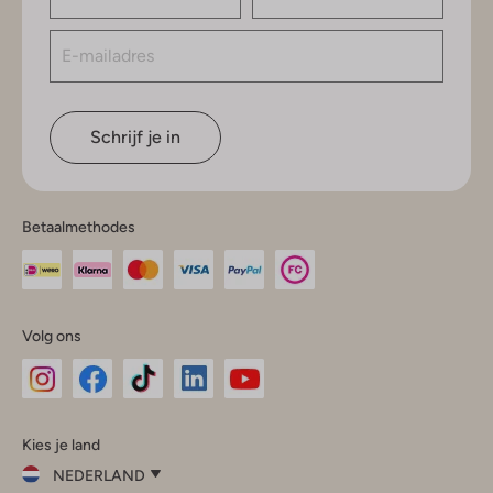
Schrijf je in
Betaalmethodes
Volg ons
Omoda
Omoda
Omoda
Omoda
Omoda
Kies je land
Instagram
Facebook
TikTok
LinkedIn
YouTube
NEDERLAND