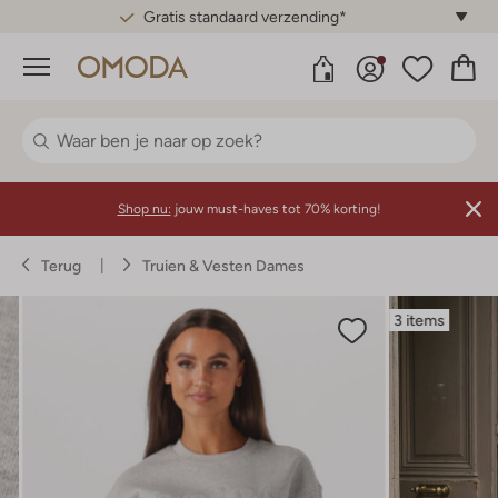
Gratis standaard verzending*
Menu
Shop nu:
jouw must-haves tot 70% korting!
Terug
Truien & Vesten Dames
3 items