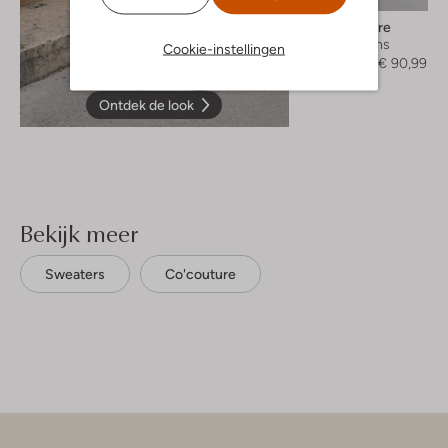
Co'couture
Wide jeans
Cookie-instellingen
€ 129,99
€ 90,99
Ontdek de look
Bekijk meer
Sweaters
Co'couture