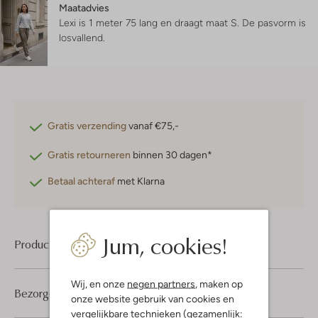
Maatadvies
Lexi is 1 meter 75 lang en draagt maat S.
De pasvorm is
losvallend
.
Gratis verzending
vanaf €75,-
Gratis retourneren
binnen 30 dagen*
Betaal achteraf
met Klarna
Jum, cookies!
Product informatie
Wij, en onze
negen partners
, maken op
Bezorgen & retourneren
onze website gebruik van cookies en
vergelijkbare technieken (gezamenlijk: