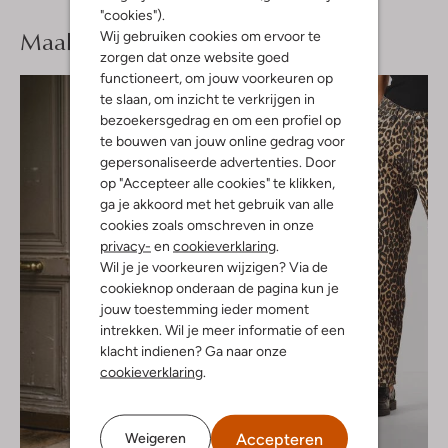
"cookies").
Maak je
look compleet
Wij gebruiken cookies om ervoor te
zorgen dat onze website goed
functioneert, om jouw voorkeuren op
te slaan, om inzicht te verkrijgen in
bezoekersgedrag en om een profiel op
te bouwen van jouw online gedrag voor
gepersonaliseerde advertenties. Door
op "Accepteer alle cookies" te klikken,
ga je akkoord met het gebruik van alle
cookies zoals omschreven in onze
privacy-
en
cookieverklaring
.
Wil je je voorkeuren wijzigen? Via de
cookieknop onderaan de pagina kun je
jouw toestemming ieder moment
intrekken. Wil je meer informatie of een
klacht indienen? Ga naar onze
cookieverklaring
.
Accepteren
Weigeren
-30%