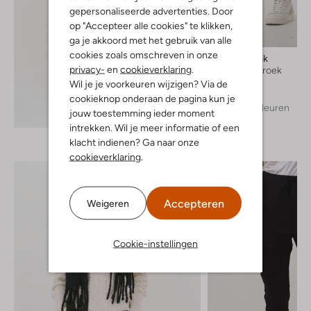
gepersonaliseerde advertenties. Door
op "Accepteer alle cookies" te klikken,
ga je akkoord met het gebruik van alle
cookies zoals omschreven in onze
Penn & Ink
privacy-
en
cookieverklaring
.
Joggingbroek
€ 149,99
Wil je je voorkeuren wijzigen? Via de
cookieknop onderaan de pagina kun je
+ meer kleuren
Ontdek de look
jouw toestemming ieder moment
intrekken. Wil je meer informatie of een
klacht indienen? Ga naar onze
cookieverklaring
.
Accepteren
Weigeren
Cookie-instellingen