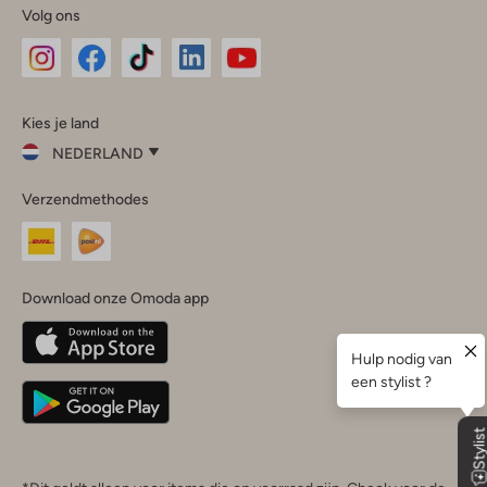
Volg ons
Omoda
Omoda
Omoda
Omoda
Omoda
Kies je land
Instagram
Facebook
TikTok
LinkedIn
YouTube
NEDERLAND
Kies
Verzendmethodes
je
Sluit
land
Nederland
België
(Nederlands)
Download onze Omoda app
Belgique
(Français)
Deutschland