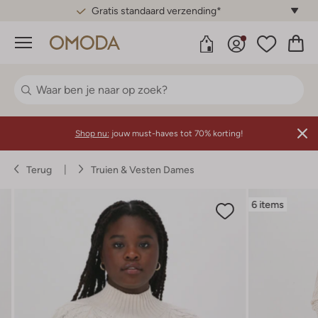
Gratis standaard verzending*
Menu
Shop nu:
jouw must-haves tot 70% korting!
Terug
Truien & Vesten Dames
6 items