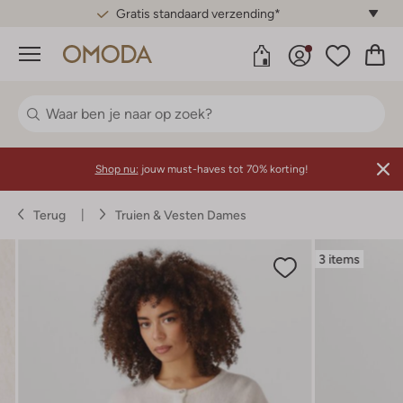
Gratis standaard verzending*
Menu
Shop nu:
jouw must-haves tot 70% korting!
Terug
Truien & Vesten Dames
3 items