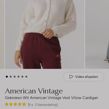
Video afspelen
American Vintage
Gebroken Wit American Vintage Vest Vitow Cardigan
5
1
5
/5
(1 beoordeling)