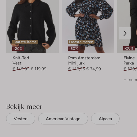
Laatste items
Laatste maten
-20%
-20%
-50%
Knit-Ted
Pom Amsterdam
Elvine
Vest
Mini jurk
Parka
€ 149,99
€ 119,99
€ 149,95
€ 74,99
€ 329,
+ meer
Bekijk meer
Vesten
American Vintage
Alpaca