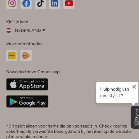
Omoda
Omoda
Omoda
Omoda
Omoda
Kies je land
Instagram
Facebook
TikTok
LinkedIn
YouTube
NEDERLAND
Kies
Verzendmethodes
je
Sluit
land
Nederland
België
(Nederlands)
Download onze Omoda app
Belgique
(Français)
Deutschland
*Dit geldt alleen voor items die op voorraad zijn. Check voor de
zekerheid de verwachte bezorgdatum bij het item op de website
of in je winkelmandje.