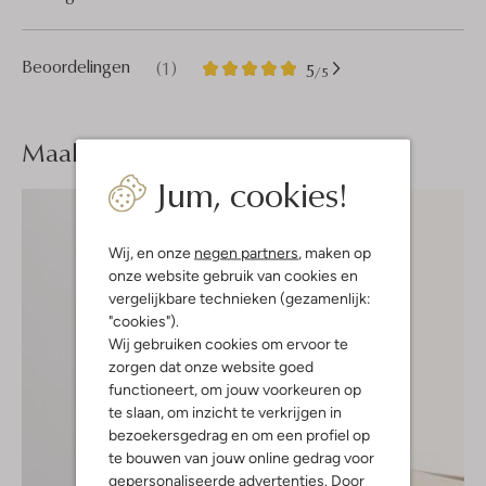
1
5
Beoordelingen
(1)
5
/5
Sterren
Maak je
look compleet
Jum, cookies!
Wij, en onze
negen partners
, maken op
onze website gebruik van cookies en
vergelijkbare technieken (gezamenlijk:
"cookies").
Wij gebruiken cookies om ervoor te
zorgen dat onze website goed
functioneert, om jouw voorkeuren op
te slaan, om inzicht te verkrijgen in
bezoekersgedrag en om een profiel op
te bouwen van jouw online gedrag voor
gepersonaliseerde advertenties. Door