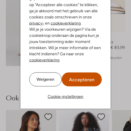
op "Accepteer alle cookies" te klikken,
ga je akkoord met het gebruik van alle
cookies zoals omschreven in onze
privacy-
en
cookieverklaring
.
-40%
Wil je je voorkeuren wijzigen? Via de
cookieknop onderaan de pagina kun je
Notre-V
jouw toestemming ieder moment
Slingbacks
€ 139,99
€ 83,99
intrekken. Wil je meer informatie of een
klacht indienen? Ga naar onze
+ meer kleuren
Ontdek de look
cookieverklaring
.
Accepteren
Weigeren
Ook iets voor jou?
Cookie-instellingen