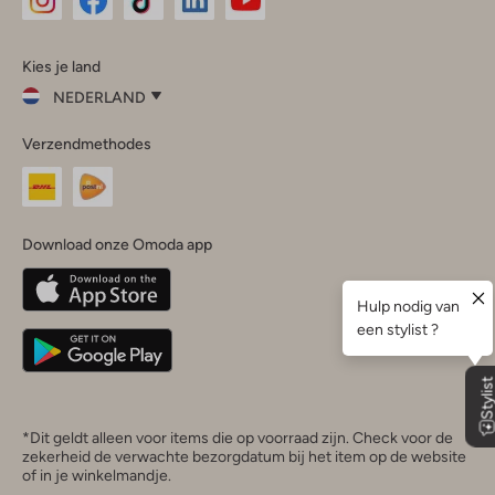
Omoda
Omoda
Omoda
Omoda
Omoda
Kies je land
Instagram
Facebook
TikTok
LinkedIn
YouTube
NEDERLAND
Kies
Verzendmethodes
je
Sluit
land
Nederland
België
(Nederlands)
Download onze Omoda app
Belgique
(Français)
Deutschland
*Dit geldt alleen voor items die op voorraad zijn. Check voor de
zekerheid de verwachte bezorgdatum bij het item op de website
of in je winkelmandje.