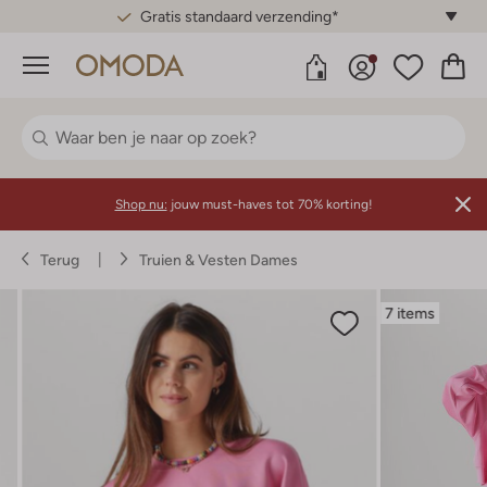
Gratis standaard verzending*
Menu
Shop nu:
jouw must-haves tot 70% korting!
Terug
Truien & Vesten Dames
7 items