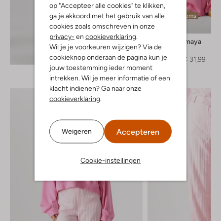
op "Accepteer alle cookies" te klikken,
ga je akkoord met het gebruik van alle
Laatste items
cookies zoals omschreven in onze
-60%
privacy-
en
cookieverklaring
.
Studio Amaya
Wil je je voorkeuren wijzigen? Via de
Pantalon
Ontdek de look
cookieknop onderaan de pagina kun je
€ 79,99
€ 31,99
jouw toestemming ieder moment
intrekken. Wil je meer informatie of een
klacht indienen? Ga naar onze
cookieverklaring
.
Accepteren
Weigeren
Cookie-instellingen