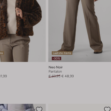
ems
Laatste items
-30%
Neo Noir
Pantalon
11,99
€ 69,95
€ 48,99