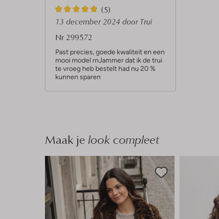
5
(5)
S
13 december 2024
door Trui
t
Nr 299572
e
Past precies, goede kwaliteit en een
mooi model rnJammer dat ik de trui
r
te vroeg heb bestelt had nu 20 %
r
kunnen sparen
e
n
Maak je
look compleet