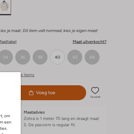
ies je maat:
Dit item valt normaal, kies je eigen maat
Maattabel
Maat uitverkocht?
34
36
38
40
42
44
ergelijkbare items
Voeg toe
Favoriet
Maatadvies
rt, om
Zohra is 1 meter 70 lang en draagt maat
om een
S.
De pasvorm is
regular fit
.
ies.