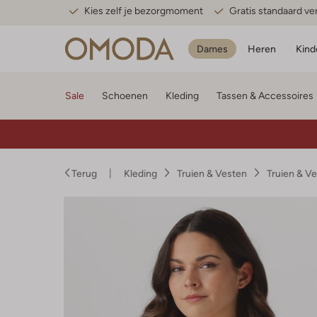
Kies zelf je bezorgmoment
Gratis standaard v
Dames
Heren
Kind
Sale
Schoenen
Kleding
Tassen & Accessoires
Terug
Kleding
Truien & Vesten
Truien & V