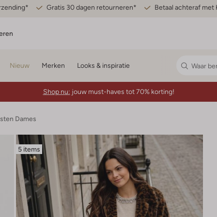
erzending*
Gratis 30 dagen retourneren*
Betaal achteraf met 
eren
Nieuw
Merken
Looks & inspiratie
Shop nu:
jouw must-haves tot 70% korting!
esten Dames
5 items