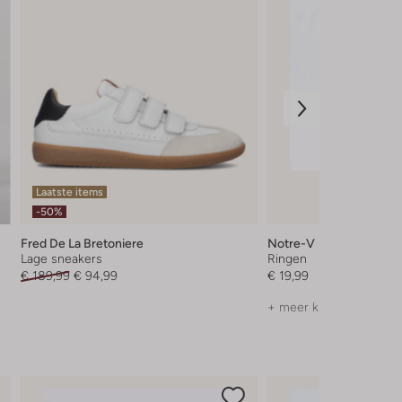
Laatste items
-50%
Fred De La Bretoniere
Notre-V
Lage sneakers
Ringen
€ 189,99
€ 94,99
€ 19,99
+ meer kleuren