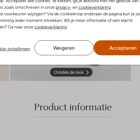
p "Accepteer alle cookies" te klikken, ga je akkoord met het gebruik van 
es zoals omschreven in onze
privacy-
en
cookieverklaring
.
 je voorkeuren wijzigen? Via de cookieknop onderaan de pagina kun je j
mming ieder moment intrekken. Wil je meer informatie of een klacht
nen? Ga naar onze
cookieverklaring
.
Weigeren
Accepteren
kie-instellingen
Ontdek de look
Product informatie