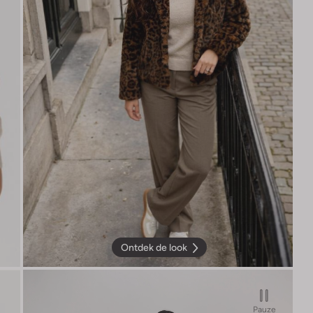
Ontdek de look
Pauze