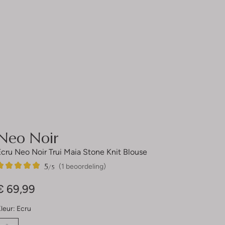
Neo Noir
Ecru Neo Noir Trui Maia Stone Knit Blouse
5
1
5
/5
(1 beoordeling)
Sterren
€ 69,99
leur:
Ecru