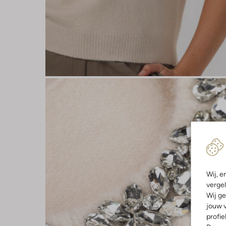
Wij, e
vergel
Wij ge
jouw v
profie