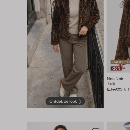
Laatste it
-20%
Neo Noir
Jack
€ 139,99
€ 1
Ontdek de look