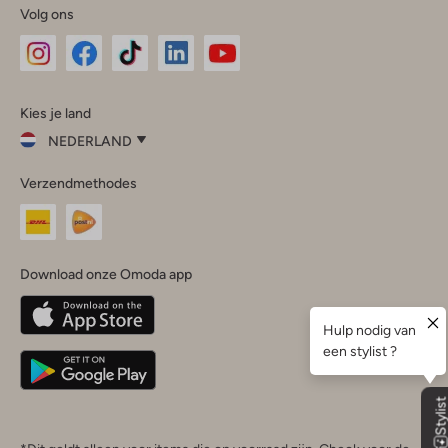
Volg ons
Omoda
Omoda
Omoda
Omoda
Omoda
Kies je land
Instagram
Facebook
TikTok
LinkedIn
YouTube
NEDERLAND
Kies
Verzendmethodes
je
Sluit
land
Nederland
België
(Nederlands)
Download onze Omoda app
Belgique
(Français)
Deutschland