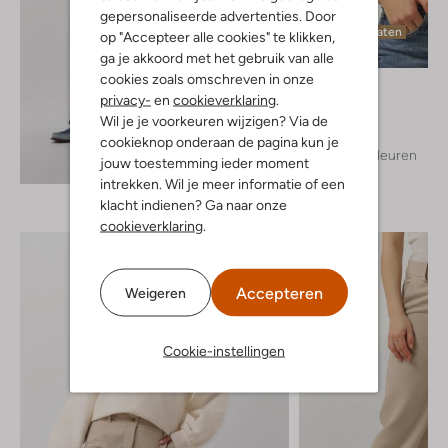
gepersonaliseerde advertenties. Door
Laatste maten
op "Accepteer alle cookies" te klikken,
ga je akkoord met het gebruik van alle
cookies zoals omschreven in onze
Notre-V
privacy-
en
cookieverklaring
.
T-shirt
€ 39,95
Wil je je voorkeuren wijzigen? Via de
cookieknop onderaan de pagina kun je
+ meer kleuren
Ontdek de look
jouw toestemming ieder moment
intrekken. Wil je meer informatie of een
klacht indienen? Ga naar onze
cookieverklaring
.
Accepteren
Weigeren
Cookie-instellingen