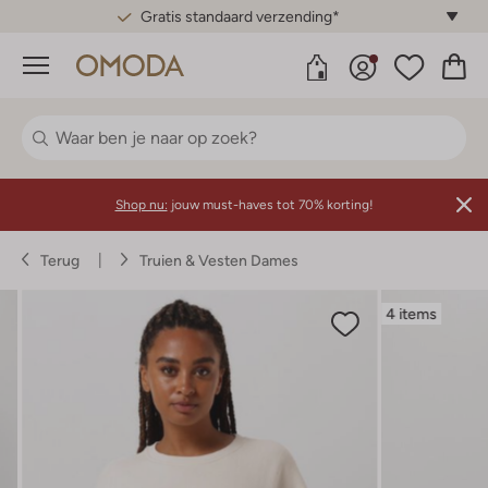
Gratis standaard verzending*
Menu
Shop nu:
jouw must-haves tot 70% korting!
Terug
Truien & Vesten Dames
4 items