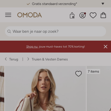
Gratis standaard verzending*
Menu
Shop nu:
jouw must-haves tot 70% korting!
Terug
Truien & Vesten Dames
7 items