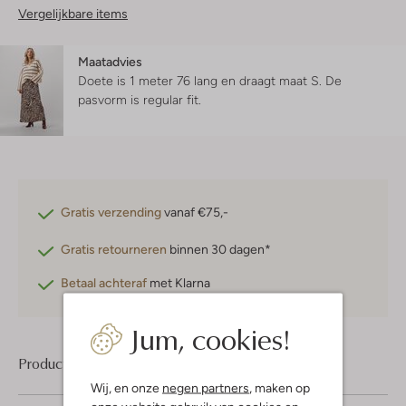
Vergelijkbare items
Maatadvies
Doete is 1 meter 76 lang en draagt maat S.
De
pasvorm is
regular fit
.
Gratis verzending
vanaf €75,-
Gratis retourneren
binnen 30 dagen*
Betaal achteraf
met Klarna
Jum, cookies!
Product informatie
Wij, en onze
negen partners
, maken op