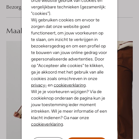
onze website gebruik van cookies en
Bezorgen & retourneren
vergelijkbare technieken (gezamenlijk:
"cookies").
Wij gebruiken cookies om ervoor te
zorgen dat onze website goed
Maak je
look compleet
functioneert, om jouw voorkeuren op
te slaan, om inzicht te verkrijgen in
bezoekersgedrag en om een profiel op
te bouwen van jouw online gedrag voor
gepersonaliseerde advertenties. Door
op "Accepteer alle cookies" te klikken,
ga je akkoord met het gebruik van alle
cookies zoals omschreven in onze
privacy-
en
cookieverklaring
.
Wil je je voorkeuren wijzigen? Via de
cookieknop onderaan de pagina kun je
jouw toestemming ieder moment
intrekken. Wil je meer informatie of een
klacht indienen? Ga naar onze
cookieverklaring
.