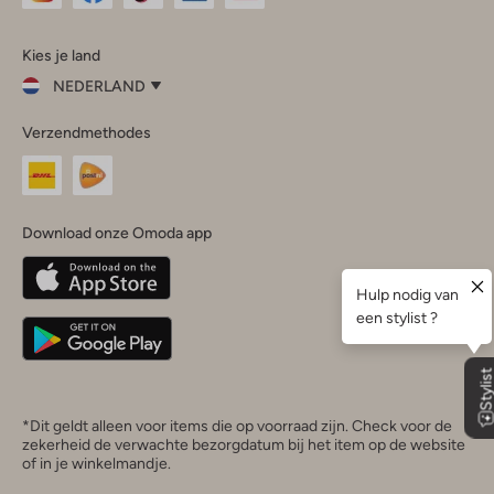
Omoda
Omoda
Omoda
Omoda
Omoda
Kies je land
Instagram
Facebook
TikTok
LinkedIn
YouTube
NEDERLAND
Kies
Verzendmethodes
je
Sluit
land
Nederland
België
(Nederlands)
Download onze Omoda app
Belgique
(Français)
Deutschland
*Dit geldt alleen voor items die op voorraad zijn. Check voor de
zekerheid de verwachte bezorgdatum bij het item op de website
of in je winkelmandje.