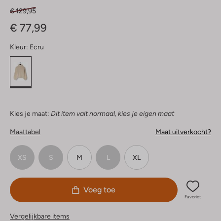
€ 129,95
€ 77,99
Kleur:
Ecru
Kies je maat:
Dit item valt normaal, kies je eigen maat
Maattabel
Maat uitverkocht?
XS
S
M
L
XL
Voeg toe
Favoriet
Vergelijkbare items