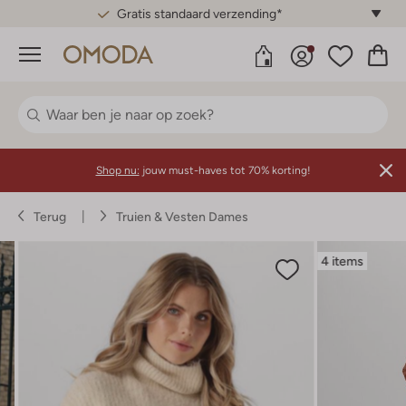
Gratis standaard verzending*
Menu
Shop nu:
jouw must-haves tot 70% korting!
Terug
Truien & Vesten Dames
4 items