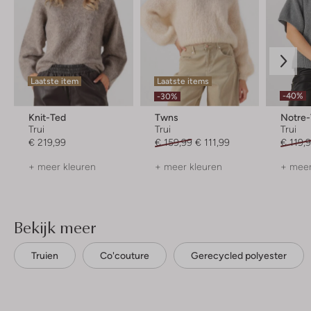
Laatste item
Laatste items
-40%
-30%
Knit-Ted
Twns
Notre
Trui
Trui
Trui
€ 219,99
€ 159,99
€ 111,99
€ 119,
+ meer kleuren
+ meer kleuren
+ meer
Bekijk meer
Truien
Co'couture
Gerecycled polyester