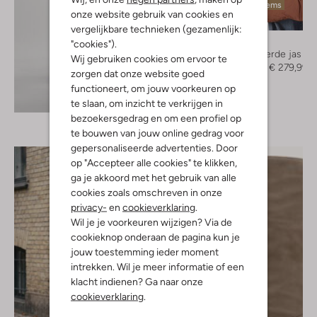
Laatste items
onze website gebruik van cookies en
-30%
vergelijkbare technieken (gezamenlijk:
Elvine
"cookies").
Gewatteerde jas
Wij gebruiken cookies om ervoor te
€ 399,95
€ 279,99
zorgen dat onze website goed
functioneert, om jouw voorkeuren op
Ontdek de look
te slaan, om inzicht te verkrijgen in
bezoekersgedrag en om een profiel op
te bouwen van jouw online gedrag voor
gepersonaliseerde advertenties. Door
op "Accepteer alle cookies" te klikken,
ga je akkoord met het gebruik van alle
cookies zoals omschreven in onze
privacy-
en
cookieverklaring
.
Wil je je voorkeuren wijzigen? Via de
cookieknop onderaan de pagina kun je
jouw toestemming ieder moment
intrekken. Wil je meer informatie of een
klacht indienen? Ga naar onze
cookieverklaring
.