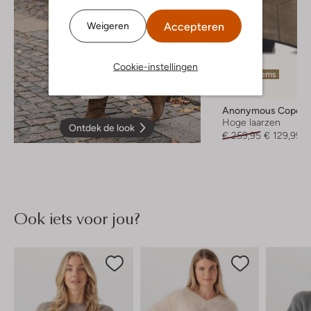
Accepteren
Weigeren
Cookie-instellingen
Laatste items
-50%
Anonymous Copen
Hoge laarzen
Ontdek de look
€ 259,95
€ 129,99
Ook iets voor jou?