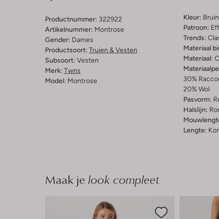
Kleur:
Bruin
Productnummer:
322922
Patroon:
Ef
Artikelnummer:
Montrose
Trends:
Cla
Gender:
Dames
Materiaal b
Productsoort:
Truien & Vesten
Materiaal:
C
Subsoort:
Vesten
Materiaalp
Merk:
Twns
30% Raccoo
Model:
Montrose
20% Wol
Pasvorm:
Re
Halslijn:
Ro
Mouwlengt
Lengte:
Kor
Maak je
look compleet