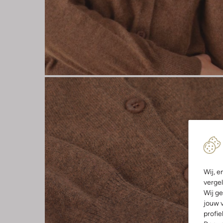
Wij, e
vergel
Wij ge
jouw v
profie