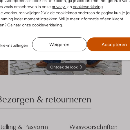
p "Accepteer alle cookies" te klikken, ga je akkoord met het gebruik van 
es zoals omschreven in onze
privacy-
en
cookieverklaring
.
 je voorkeuren wijzigen? Via de cookieknop onderaan de pagina kun je j
mming ieder moment intrekken. Wil je meer informatie of een klacht
nen? Ga naar onze
cookieverklaring
.
Weigeren
Accepteren
kie-instellingen
Ontdek de look
Bezorgen & retourneren
elling & Pasvorm
Wasvoorschriften