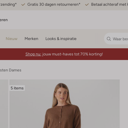
erzending*
Gratis 30 dagen retourneren*
Betaal achteraf met 
eren
Nieuw
Merken
Looks & inspiratie
Shop nu:
jouw must-haves tot 70% korting!
esten Dames
5 items