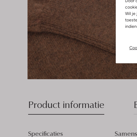
Door o
cooki
Wil je
toeste
indie
Coo
Product informatie
Specificaties
Samenst