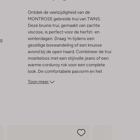
Ontdek de veelzijdigheid van de
MONTROSE gebreide trui van TWNS.
Deze bruine trui, gemaakt van zachte
l
viscose, is perfect voor de herfst- en
winterdagen. Draag 'm tijdens een
ng
gezellige boswandeling of een knusse
avond bij de open haard. Combineer de trui
moeiteloos met een stijlvolle jeans of een
warme corduroy rok voor een complete
look. De comfortabele pasvorm en het
tijdloze ontwerp maken dit vest een
Toon meer
onmisbare aanvulling op je garderobe. Laat
de kou maar komen, jij bent er klaar voor!