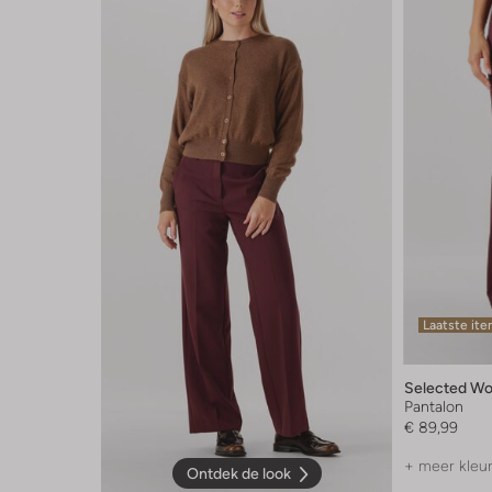
Laatste it
Selected W
Pantalon
€ 89,99
+ meer kleu
Ontdek de look