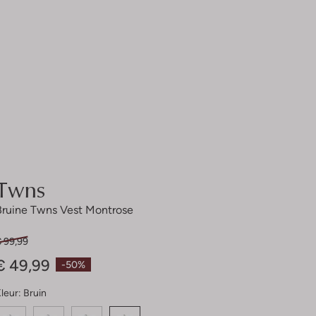
Twns
Bruine Twns Vest Montrose
€ 99,99
€ 49,99
-50%
leur:
Bruin