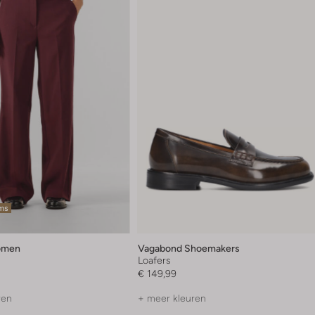
ems
omen
Vagabond Shoemakers
Loafers
€ 149,99
ren
+ meer kleuren