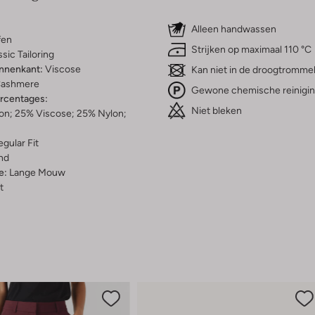
Alleen handwassen
fen
Strijken op maximaal 110 °C
ssic Tailoring
innenkant:
Viscose
Kan niet in de droogtromme
ashmere
Gewone chemische reinigi
ercentages:
Niet bleken
n; 25% Viscose; 25% Nylon;
gular Fit
nd
e:
Lange Mouw
t