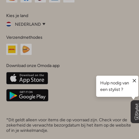
Omoda
Omoda
Omoda
Omoda
Omoda
Kies je land
Instagram
Facebook
TikTok
LinkedIn
YouTube
NEDERLAND
Kies
Verzendmethodes
je
Sluit
land
Nederland
België
(Nederlands)
Download onze Omoda app
Belgique
(Français)
Deutschland
*Dit geldt alleen voor items die op voorraad zijn. Check voor de
zekerheid de verwachte bezorgdatum bij het item op de website
of in je winkelmandje.