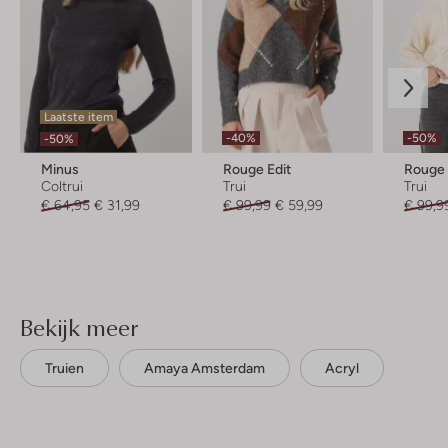
Laatste item
-40%
-50%
-50%
Minus
Rouge Edit
Rouge 
Coltrui
Trui
Trui
€ 64,95
€ 31,99
€ 99,99
€ 59,99
€ 99,9
Bekijk meer
Truien
Amaya Amsterdam
Acryl