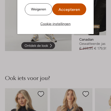
Accepteren
Weigeren
Cookie-instellingen
Laatste items
-50%
Canadian
Gewatteerde jas
Ontdek de look
€ 359,95
€ 179,95
Ook iets voor jou?