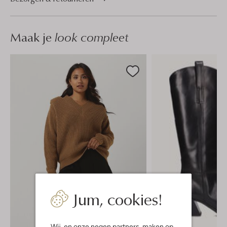
Maak je
look compleet
Jum, cookies!
Wij, en onze
negen partners
, maken op