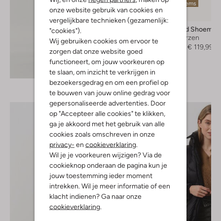
Laatste items
onze website gebruik van cookies en
-50%
vergelijkbare technieken (gezamenlijk:
Vagabond Shoemak
"cookies").
Hoge laarzen
Wij gebruiken cookies om ervoor te
€ 239,95
€ 119,99
zorgen dat onze website goed
functioneert, om jouw voorkeuren op
Ontdek de look
te slaan, om inzicht te verkrijgen in
bezoekersgedrag en om een profiel op
te bouwen van jouw online gedrag voor
gepersonaliseerde advertenties. Door
op "Accepteer alle cookies" te klikken,
ga je akkoord met het gebruik van alle
cookies zoals omschreven in onze
privacy-
en
cookieverklaring
.
Wil je je voorkeuren wijzigen? Via de
cookieknop onderaan de pagina kun je
jouw toestemming ieder moment
intrekken. Wil je meer informatie of een
klacht indienen? Ga naar onze
cookieverklaring
.