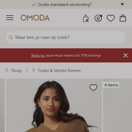
Gratis standaard verzending*
Menu
Shop nu:
jouw must-haves tot 70% korting!
Terug
Truien & Vesten Dames
4 items