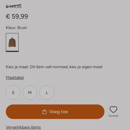
€ 149,95
€ 59,99
Kleur:
Bruin
Kies je maat:
Dit item valt normaal, kies je eigen maat
Maattabel
S
M
L
Voeg toe
Favoriet
Vergelijkbare items