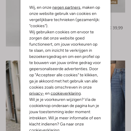
Laatste items
Wij, en onze
negen partners
, maken op
-60%
onze website gebruik van cookies en
Notre-V
vergelijkbare technieken (gezamenlijk:
Pantalon
"cookies").
€ 99,99
€ 39,99
Wij gebruiken cookies om ervoor te
zorgen dat onze website goed
Ontdek de look
functioneert, om jouw voorkeuren op
te slaan, om inzicht te verkrijgen in
bezoekersgedrag en om een profiel op
te bouwen van jouw online gedrag voor
gepersonaliseerde advertenties. Door
op "Accepteer alle cookies" te klikken,
ga je akkoord met het gebruik van alle
cookies zoals omschreven in onze
privacy-
en
cookieverklaring
.
Wil je je voorkeuren wijzigen? Via de
cookieknop onderaan de pagina kun je
jouw toestemming ieder moment
intrekken. Wil je meer informatie of een
klacht indienen? Ga naar onze
cookieverklaring
.