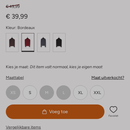
€ 49,99
€ 39,99
Kleur:
Bordeaux
Kies je maat:
Dit item valt normaal, kies je eigen maat
Maattabel
Maat uitverkocht?
XS
S
M
L
XL
XXL
Voeg toe
Favoriet
Vergelijkbare items