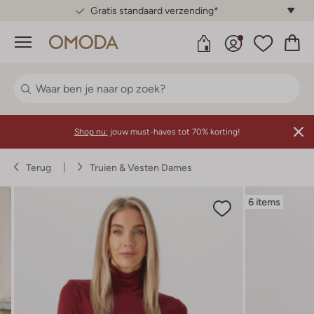
Gratis standaard verzending*
Menu
Shop nu:
jouw must-haves tot 70% korting!
Terug
Truien & Vesten Dames
6 items