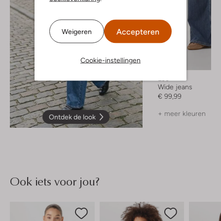
Accepteren
Weigeren
Cookie-instellingen
Lee
Wide jeans
€ 99,99
+ meer kleuren
Ontdek de look
Ook iets voor jou?