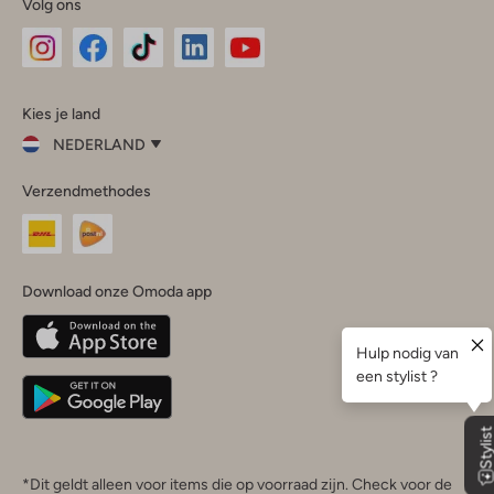
Volg ons
Omoda
Omoda
Omoda
Omoda
Omoda
Kies je land
Instagram
Facebook
TikTok
LinkedIn
YouTube
NEDERLAND
Kies
Verzendmethodes
je
Sluit
land
Nederland
België
(Nederlands)
Download onze Omoda app
Belgique
(Français)
Deutschland
*Dit geldt alleen voor items die op voorraad zijn. Check voor de