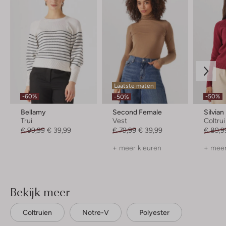
Laatste maten
-60%
-50%
-50%
Bellamy
Second Female
Silvia
Trui
Vest
Coltrui
€ 99,99
€ 39,99
€ 79,99
€ 39,99
€ 89,9
+ meer kleuren
+ meer
Bekijk meer
Coltruien
Notre-V
Polyester