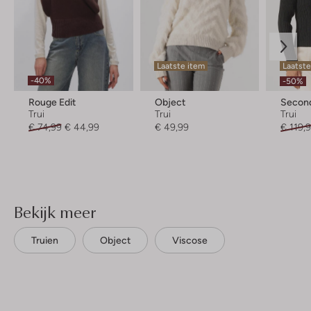
Laatste item
Laatste
-40%
-50%
Rouge Edit
Object
Secon
Trui
Trui
Trui
€ 74,99
€ 44,99
€ 49,99
€ 119,
Bekijk meer
Truien
Object
Viscose