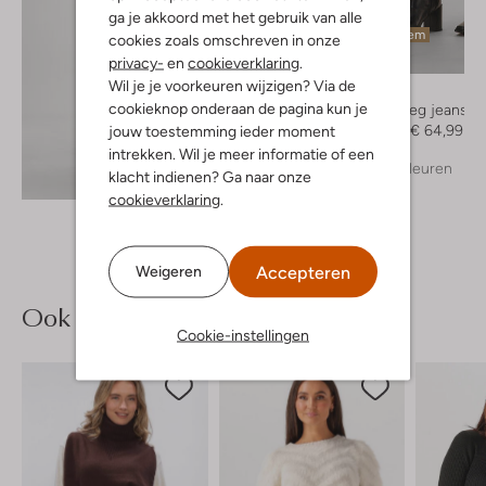
ga je akkoord met het gebruik van alle
Laatste item
cookies zoals omschreven in onze
-50%
privacy-
en
cookieverklaring
.
Wil je je voorkeuren wijzigen? Via de
Replay
cookieknop onderaan de pagina kun je
Straight leg jeans
€ 129,95
€ 64,99
jouw toestemming ieder moment
intrekken. Wil je meer informatie of een
+ meer kleuren
Ontdek de look
klacht indienen? Ga naar onze
cookieverklaring
.
Accepteren
Weigeren
Ook iets voor jou?
Cookie-instellingen