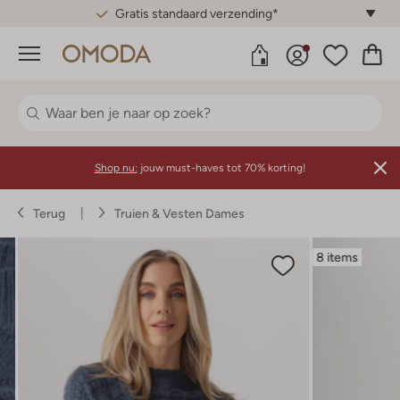
Gratis standaard verzending*
Menu
Shop nu:
jouw must-haves tot 70% korting!
Terug
Truien & Vesten Dames
8 items