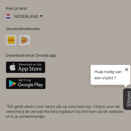
Omoda
Omoda
Omoda
Omoda
Omoda
Kies je land
Instagram
Facebook
TikTok
LinkedIn
YouTube
NEDERLAND
Kies
Verzendmethodes
je
Sluit
land
Nederland
België
(Nederlands)
Download onze Omoda app
Belgique
(Français)
Deutschland
*Dit geldt alleen voor items die op voorraad zijn. Check voor de
zekerheid de verwachte bezorgdatum bij het item op de website
of in je winkelmandje.