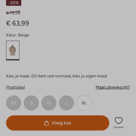
-20%
€ 79,99
€ 63,99
Kleur:
Beige
Kies je maat:
Dit item valt normaal, kies je eigen maat
Maattabel
Maat uitverkocht?
XS
S
M
L
XL
Voeg toe
Favoriet