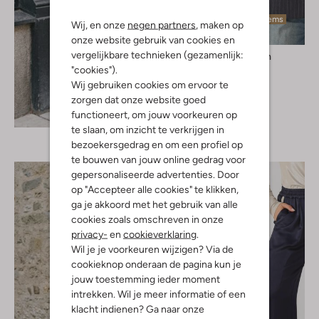
Laatste items
Wij, en onze
negen partners
, maken op
onze website gebruik van cookies en
vergelijkbare technieken (gezamenlijk:
Summum
Blazer
"cookies").
€ 229,99
Wij gebruiken cookies om ervoor te
zorgen dat onze website goed
Ontdek de look
functioneert, om jouw voorkeuren op
te slaan, om inzicht te verkrijgen in
bezoekersgedrag en om een profiel op
te bouwen van jouw online gedrag voor
gepersonaliseerde advertenties. Door
op "Accepteer alle cookies" te klikken,
ga je akkoord met het gebruik van alle
cookies zoals omschreven in onze
privacy-
en
cookieverklaring
.
Wil je je voorkeuren wijzigen? Via de
cookieknop onderaan de pagina kun je
jouw toestemming ieder moment
intrekken. Wil je meer informatie of een
klacht indienen? Ga naar onze