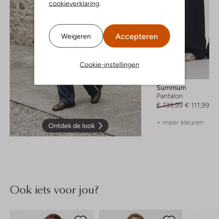
cookieverklaring
.
Accepteren
Weigeren
Cookie-instellingen
-20%
Summum
Pantalon
€ 139,99
€ 111,99
+ meer kleuren
Ontdek de look
Ook iets voor jou?