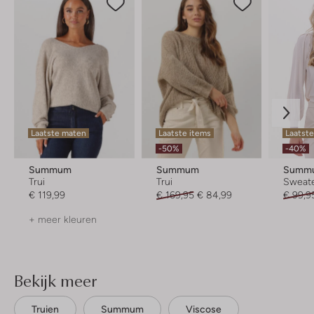
Laatste maten
Laatste items
Laatste
-50%
-40%
Summum
Summum
Summ
Trui
Trui
Sweat
€ 119,99
€ 169,95
€ 84,99
€ 99,9
+ meer kleuren
Bekijk meer
Truien
Summum
Viscose