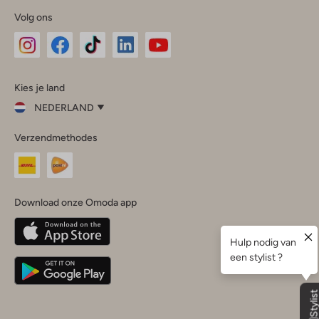
Volg ons
Omoda
Omoda
Omoda
Omoda
Omoda
Kies je land
Instagram
Facebook
TikTok
LinkedIn
YouTube
NEDERLAND
Kies
Verzendmethodes
je
Sluit
land
Nederland
België
(Nederlands)
Download onze Omoda app
Belgique
(Français)
Deutschland