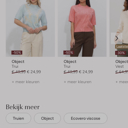
Laatste
-50%
-50%
-30%
Object
Object
Objec
Trui
Trui
Vest
€ 49,99
€ 24,99
€ 49,99
€ 24,99
€ 64,9
+ meer kleuren
+ meer kleuren
+ meer
Bekijk meer
Truien
Object
Ecovero viscose