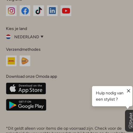
Omoda
Omoda
Omoda
Omoda
Omoda
Kies je land
Instagram
Facebook
TikTok
LinkedIn
YouTube
NEDERLAND
Kies
Verzendmethodes
je
Sluit
land
Nederland
België
(Nederlands)
Download onze Omoda app
Belgique
(Français)
Deutschland
*Dit geldt alleen voor items die op voorraad zijn. Check voor de