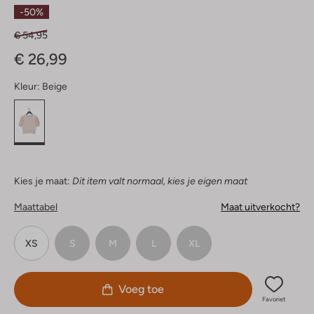
Sterren
-50%
€ 54,95
€ 26,99
Kleur:
Beige
Kies je maat:
Dit item valt normaal, kies je eigen maat
Maattabel
Maat uitverkocht?
XS
S
M
L
XL
Voeg toe
Favoriet