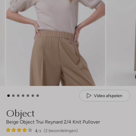
Video afspelen
Object
Beige Object Trui Reynard 2/4 Knit Pullover
4
2
4
/5
(2 beoordelingen)