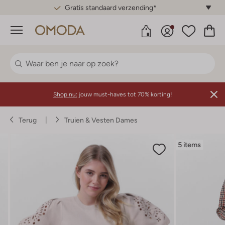
Gratis standaard verzending*
Menu
Shop nu:
jouw must-haves tot 70% korting!
Terug
Truien & Vesten Dames
5 items