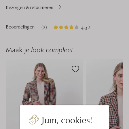
Bezorgen & retourneren
2
4
Beoordelingen
(2)
4
/5
Sterren
Maak je
look compleet
Jum, cookies!