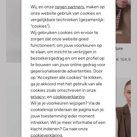
Wij, en onze
negen partners
, maken op
onze website gebruik van cookies en
vergelijkbare technieken (gezamenlijk:
"cookies").
Wij gebruiken cookies om ervoor te
Laatste items
zorgen dat onze website goed
-50%
functioneert, om jouw voorkeuren op
Semicouture
te slaan, om inzicht te verkrijgen in
Blazer
Ontdek de look
bezoekersgedrag en om een profiel op
€ 329,95
€ 164,95
te bouwen van jouw online gedrag voor
gepersonaliseerde advertenties. Door
op "Accepteer alle cookies" te klikken,
ga je akkoord met het gebruik van alle
cookies zoals omschreven in onze
privacy-
en
cookieverklaring
.
Wil je je voorkeuren wijzigen? Via de
cookieknop onderaan de pagina kun je
jouw toestemming ieder moment
intrekken. Wil je meer informatie of een
klacht indienen? Ga naar onze
cookieverklaring
.