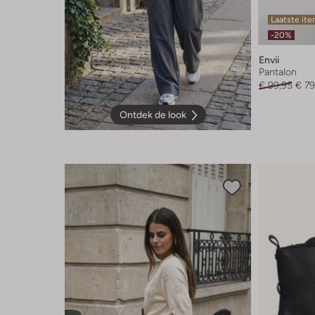
Laatste it
-20%
Envii
Pantalon
€ 99,95
€ 79
Ontdek de look