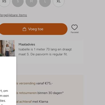
XS
S
M
L
XL
ergelijkbare items
Voeg toe
Favoriet
Maatadvies
Isabelle is 1 meter 73 lang en draagt
maat S.
De pasvorm is
regular fit
.
Gratis verzending
vanaf €75,-
rt, om
Gratis retourneren
binnen 30 dagen*
om een
ies.
Betaal achteraf
met Klarna