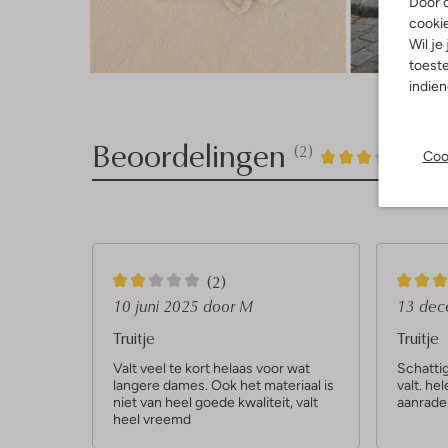
Door o
cooki
Wil je
Ont
toeste
indie
Beoordelingen
(2)
2
3
Coo
3
/5
Sterren
2
4
(2)
S
S
10 juni 2025
door M
13 de
t
t
Truitje
Truitje
e
e
Valt veel te kort helaas voor wat
Schattig
langere dames. Ook het materiaal is
valt. hel
r
r
niet van heel goede kwaliteit, valt
aanrade
r
r
heel vreemd
e
e