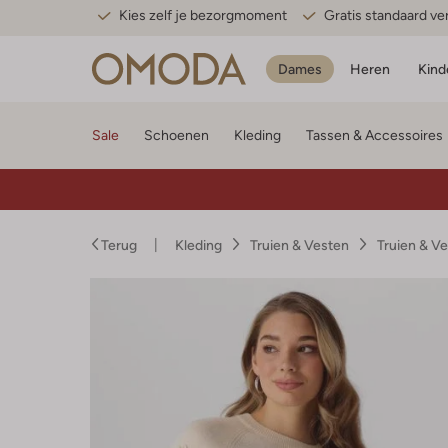
Kies zelf je bezorgmoment
Gratis standaard v
Dames
Heren
Kind
Sale
Schoenen
Kleding
Tassen & Accessoires
Terug
Kleding
Truien & Vesten
Truien & V