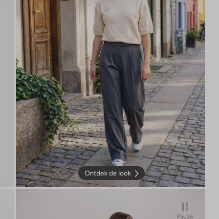
Ontdek de look
Pauze