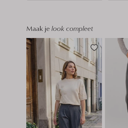
n
n
Maak je
look compleet