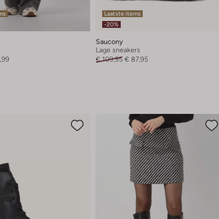
ems
Laatste items
-20%
Saucony
Lage sneakers
,99
€ 109,95
€ 87,95