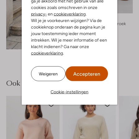
ga je akkoord met het gebruik van alle
cookies zoals omschreven in onze
privacy-
en
cookieverklaring
.
Nukus
Wil je je voorkeuren wijzigen? Via de
Joggingbroek
cookieknop onderaan de pagina kun je
€ 119,99
jouw toestemming ieder moment
intrekken. Wil je meer informatie of een
Ontdek de look
klacht indienen? Ga naar onze
cookieverklaring
.
Accepteren
Weigeren
Ook iets voor jou?
Cookie-instellingen