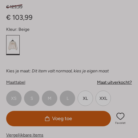
€ 129,99
€ 103,99
Kleur:
Beige
Kies je maat:
Dit item valt normaal, kies je eigen maat
Maattabel
Maat uitverkocht?
XS
S
M
L
XL
XXL
Voeg toe
Favoriet
Vergelijkbare items