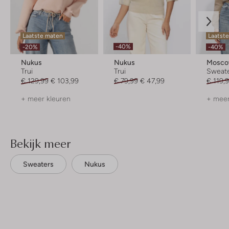
Laatste maten
Laatst
-40%
-20%
-40%
Nukus
Nukus
Mosc
Trui
Trui
Sweat
€ 129,99
€ 103,99
€ 79,99
€ 47,99
€ 119,
+ meer kleuren
+ meer
Bekijk meer
Sweaters
Nukus