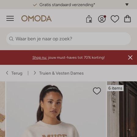
Gratis standaard verzending*
Menu
Shop nu:
jouw must-haves tot 70% korting!
Terug
Truien & Vesten Dames
6 items