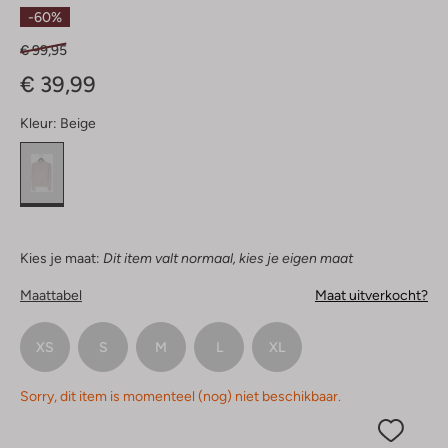
Sterren
-60%
€ 99,95
€ 39,99
Kleur:
Beige
Kies je maat:
Dit item valt normaal, kies je eigen maat
Maattabel
Maat uitverkocht?
XS
S
M
L
XL
Sorry, dit item is momenteel (nog) niet beschikbaar.