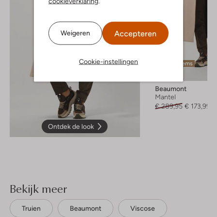
cookieverklaring
.
Accepteren
Weigeren
Cookie-instellingen
Laatste items
-40%
Beaumont
Mantel
€ 289,95
€ 173,99
Ontdek de look
Bekijk meer
Truien
Beaumont
Viscose