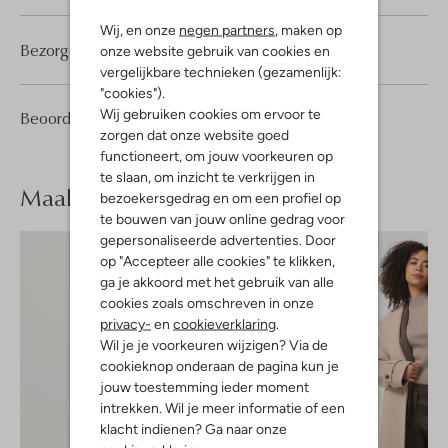
Wij, en onze
negen partners
, maken op
Bezorgen & retourneren
onze website gebruik van cookies en
vergelijkbare technieken (gezamenlijk:
"cookies").
Wij gebruiken cookies om ervoor te
1
4
Beoordelingen
(1)
4
/5
zorgen dat onze website goed
Sterren
functioneert, om jouw voorkeuren op
te slaan, om inzicht te verkrijgen in
Maak je
look compleet
bezoekersgedrag en om een profiel op
te bouwen van jouw online gedrag voor
gepersonaliseerde advertenties. Door
op "Accepteer alle cookies" te klikken,
ga je akkoord met het gebruik van alle
cookies zoals omschreven in onze
privacy-
en
cookieverklaring
.
Wil je je voorkeuren wijzigen? Via de
cookieknop onderaan de pagina kun je
jouw toestemming ieder moment
intrekken. Wil je meer informatie of een
klacht indienen? Ga naar onze