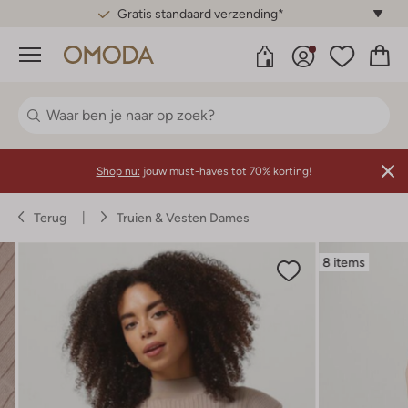
Gratis standaard verzending*
Menu
Shop nu:
jouw must-haves tot 70% korting!
Terug
Truien & Vesten Dames
8 items