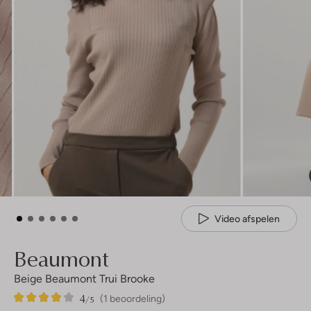
Video afspelen
Beaumont
Beige Beaumont Trui Brooke
4
1
4
/5
(1 beoordeling)