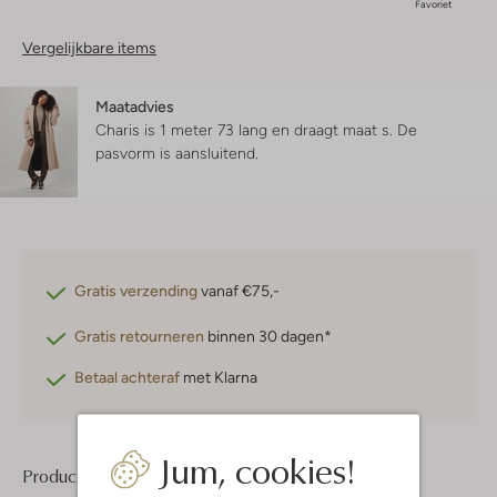
Favoriet
Vergelijkbare items
Maatadvies
Charis is 1 meter 73 lang en draagt maat s.
De
pasvorm is
aansluitend
.
Gratis verzending
vanaf €75,-
Gratis retourneren
binnen 30 dagen*
Betaal achteraf
met Klarna
Jum, cookies!
Product informatie