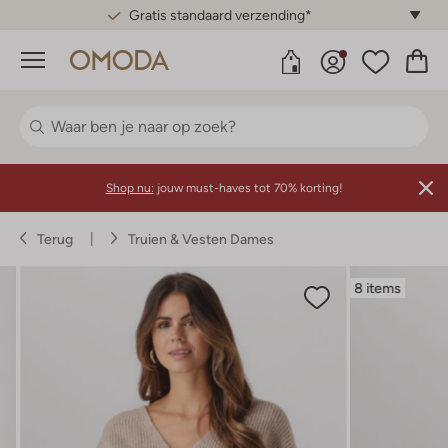
Gratis standaard verzending*
Menu
Shop nu:
jouw must-haves tot 70% korting!
Terug
Truien & Vesten Dames
8 items