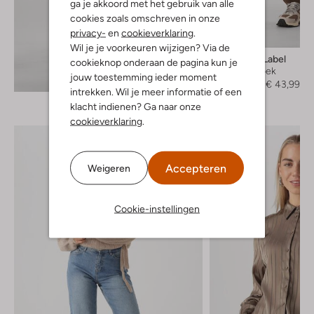
ga je akkoord met het gebruik van alle
cookies zoals omschreven in onze
privacy-
en
cookieverklaring
.
-60%
Wil je je voorkeuren wijzigen? Via de
Another Label
cookieknop onderaan de pagina kun je
Cargobroek
Ontdek de look
jouw toestemming ieder moment
€ 109,95
€ 43,99
intrekken. Wil je meer informatie of een
klacht indienen? Ga naar onze
cookieverklaring
.
Accepteren
Weigeren
Cookie-instellingen