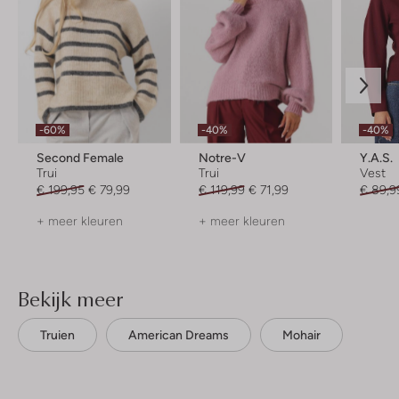
-60%
-40%
-40%
Second Female
Notre-V
Y.a.s.
Trui
Trui
Vest
€ 199,95
€ 79,99
€ 119,99
€ 71,99
€ 89,9
+ meer kleuren
+ meer kleuren
Bekijk meer
Truien
American Dreams
Mohair