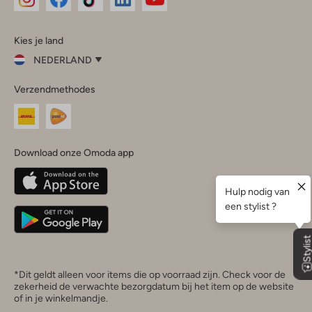
Omoda
Omoda
Omoda
Omoda
Omoda
Kies je land
Instagram
Facebook
TikTok
LinkedIn
YouTube
NEDERLAND
Kies
Verzendmethodes
je
Sluit
land
Nederland
België
(Nederlands)
Download onze Omoda app
Belgique
(Français)
Deutschland
*Dit geldt alleen voor items die op voorraad zijn. Check voor de
zekerheid de verwachte bezorgdatum bij het item op de website
of in je winkelmandje.