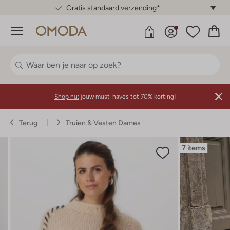
Gratis standaard verzending*
Menu
Shop nu:
jouw must-haves tot 70% korting!
Terug
Truien & Vesten Dames
7 items