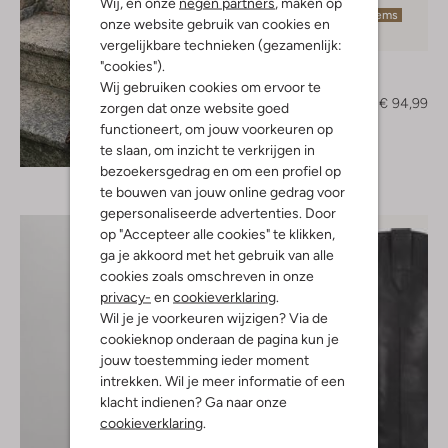
Wij, en onze
negen partners
, maken op
Laatste items
onze website gebruik van cookies en
-50%
vergelijkbare technieken (gezamenlijk:
"cookies").
Lodi
Pumps
Wij gebruiken cookies om ervoor te
€ 189,95
€ 94,99
zorgen dat onze website goed
functioneert, om jouw voorkeuren op
Ontdek de look
te slaan, om inzicht te verkrijgen in
bezoekersgedrag en om een profiel op
te bouwen van jouw online gedrag voor
gepersonaliseerde advertenties. Door
op "Accepteer alle cookies" te klikken,
ga je akkoord met het gebruik van alle
cookies zoals omschreven in onze
privacy-
en
cookieverklaring
.
Wil je je voorkeuren wijzigen? Via de
cookieknop onderaan de pagina kun je
jouw toestemming ieder moment
intrekken. Wil je meer informatie of een
klacht indienen? Ga naar onze
cookieverklaring
.