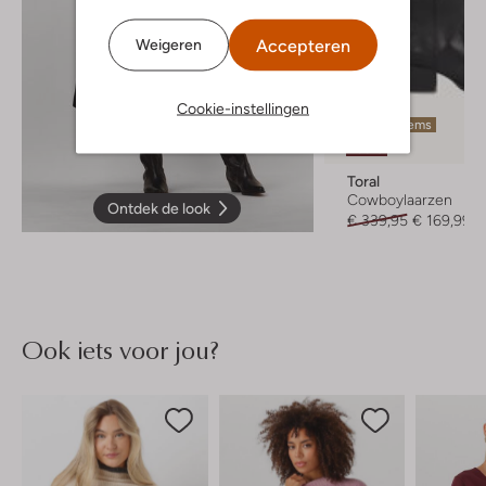
Accepteren
Weigeren
Cookie-instellingen
Laatste items
-50%
Toral
Cowboylaarzen
Ontdek de look
€ 339,95
€ 169,99
Ook iets voor jou?