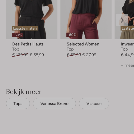
Laatste maten
Laatst
-60%
-60%
Des Petits Hauts
Selected Women
Inwear
Top
Top
Top
€ 139,99
€ 55,99
€ 69,99
€ 27,99
€ 44,9
+ meer
Bekijk meer
Tops
Vanessa Bruno
Viscose