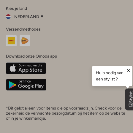
Omoda
Omoda
Omoda
Omoda
Omoda
Kies je land
Instagram
Facebook
TikTok
LinkedIn
YouTube
NEDERLAND
Kies
Verzendmethodes
je
Sluit
land
Nederland
België
(Nederlands)
Download onze Omoda app
Belgique
(Français)
Deutschland
*Dit geldt alleen voor items die op voorraad zijn. Check voor de
zekerheid de verwachte bezorgdatum bij het item op de website
of in je winkelmandje.