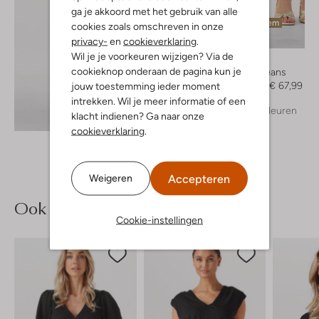
ga je akkoord met het gebruik van alle
Laatste item
cookies zoals omschreven in onze
-60%
privacy-
en
cookieverklaring
.
Wil je je voorkeuren wijzigen? Via de
Janice
cookieknop onderaan de pagina kun je
Slim fit jeans
€ 169,99
€ 67,99
jouw toestemming ieder moment
intrekken. Wil je meer informatie of een
+ meer kleuren
Ontdek de look
klacht indienen? Ga naar onze
cookieverklaring
.
Accepteren
Weigeren
Ook iets voor jou?
Cookie-instellingen