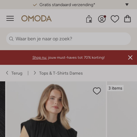
Gratis standaard verzending*
Menu
Shop nu:
jouw must-haves tot 70% korting!
Terug
Tops & T-Shirts Dames
3 items