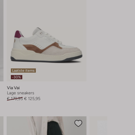
Laatste items
-30%
Via Vai
Lage sneakers
€ 179,95
€ 125,95