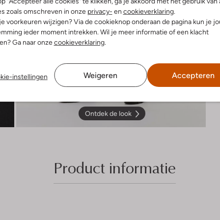
p "Accepteer alle cookies" te klikken, ga je akkoord met het gebruik van 
es zoals omschreven in onze
privacy-
en
cookieverklaring
.
 je voorkeuren wijzigen? Via de cookieknop onderaan de pagina kun je j
mming ieder moment intrekken. Wil je meer informatie of een klacht
nen? Ga naar onze
cookieverklaring
.
Weigeren
Accepteren
kie-instellingen
Ontdek de look
Product informatie