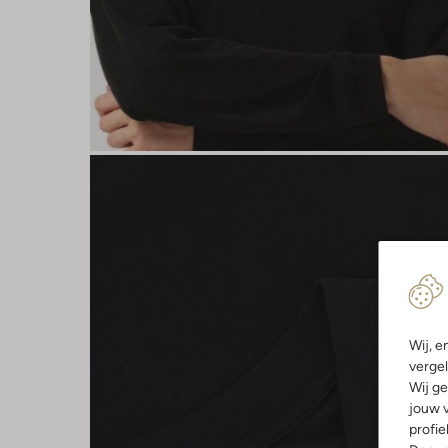
Wij, e
vergel
Wij ge
jouw v
profie