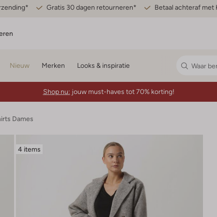
erzending*
Gratis 30 dagen retourneren*
Betaal achteraf met 
eren
Nieuw
Merken
Looks & inspiratie
Shop nu:
jouw must-haves tot 70% korting!
hirts Dames
4 items