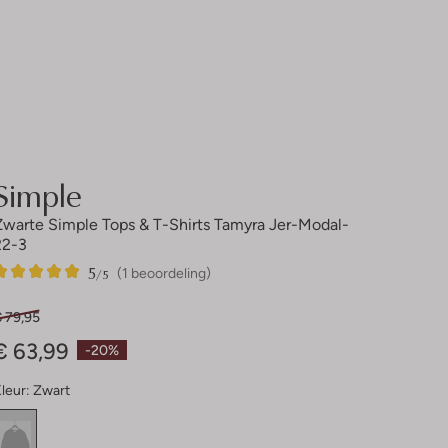
Simple
Zwarte Simple Tops & T-Shirts Tamyra Jer-Modal-
22-3
5
1
5
/5
(1 beoordeling)
Sterren
€ 79,95
€ 63,99
-20%
leur:
Zwart