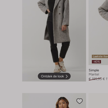
Laatste it
-40%
Simple
Mantel
Ontdek de look
€ 199,95
€ 1