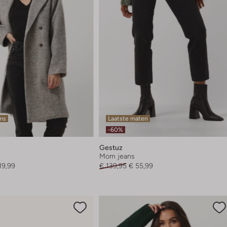
ems
Laatste maten
-60%
Gestuz
Mom jeans
19,99
€ 139,95
€ 55,99