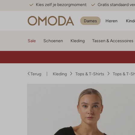
Kies zelf je bezorgmoment
Gratis standaard v
Dames
Heren
Kind
Sale
Schoenen
Kleding
Tassen & Accessoires
Terug
Kleding
Tops & T-Shirts
Tops & T-S