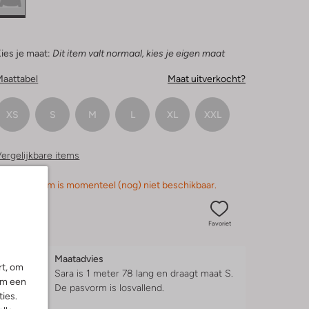
ies je maat:
Dit item valt normaal, kies je eigen maat
Maattabel
Maat uitverkocht?
XS
S
M
L
XL
XXL
ergelijkbare items
orry, dit item is momenteel (nog) niet beschikbaar.
Favoriet
Maatadvies
rt, om
Sara is 1 meter 78 lang en draagt maat S.
om een
De pasvorm is
losvallend
.
ies.