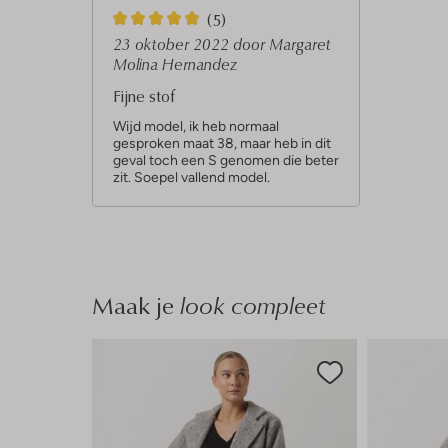
5
(5)
S
23 oktober 2022
door Margaret
Molina Hernandez
t
Fijne stof
e
r
Wijd model, ik heb normaal
gesproken maat 38, maar heb in dit
r
geval toch een S genomen die beter
zit. Soepel vallend model.
e
n
Maak je
look compleet