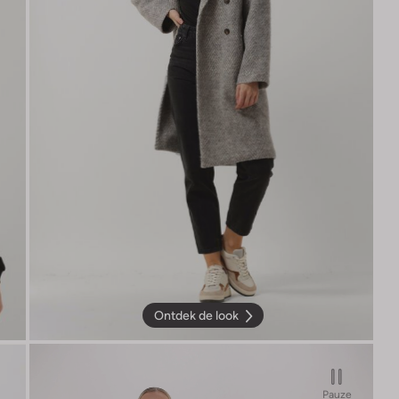
Ontdek de look
Pauze