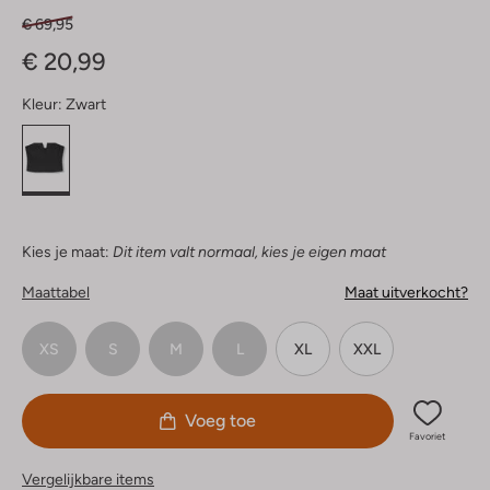
€ 69,95
€ 20,99
Kleur:
Zwart
Kies je maat:
Dit item valt normaal, kies je eigen maat
Maattabel
Maat uitverkocht?
XS
S
M
L
XL
XXL
Voeg toe
Favoriet
Vergelijkbare items