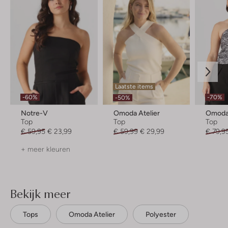
Laatste items
-60%
-70%
-50%
Notre-V
Omoda Atelier
Omoda 
Top
Top
Top
€ 59,95
€ 23,99
€ 59,99
€ 29,99
€ 79,9
+ meer kleuren
Bekijk meer
Tops
Omoda Atelier
Polyester