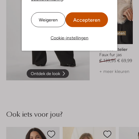
Accepteren
Weigeren
Laatste maten
Cookie-instellingen
-50%
Omoda Atelier
Faux fur jas
€ 139,95
€ 69,99
+ meer kleuren
Ontdek de look
Ook iets voor jou?