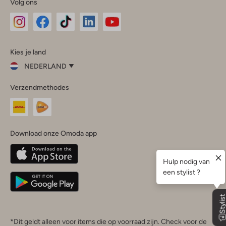
Volg ons
Omoda
Omoda
Omoda
Omoda
Omoda
Kies je land
Instagram
Facebook
TikTok
LinkedIn
YouTube
NEDERLAND
Kies
Verzendmethodes
je
Sluit
land
Nederland
België
(Nederlands)
Download onze Omoda app
Belgique
(Français)
Deutschland
*Dit geldt alleen voor items die op voorraad zijn. Check voor de