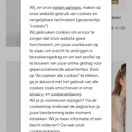
Laatste items
Wij, en onze
negen partners
, maken op
-70%
onze website gebruik van cookies en
Omoda Atelier
vergelijkbare technieken (gezamenlijk:
Pumps
"cookies").
€ 139,99
€ 41,99
Wij gebruiken cookies om ervoor te
zorgen dat onze website goed
Ontdek de look
functioneert, om jouw voorkeuren op
te slaan, om inzicht te verkrijgen in
bezoekersgedrag en om een profiel op
te bouwen van jouw online gedrag voor
gepersonaliseerde advertenties. Door
op "Accepteer alle cookies" te klikken,
ga je akkoord met het gebruik van alle
cookies zoals omschreven in onze
privacy-
en
cookieverklaring
.
Wil je je voorkeuren wijzigen? Via de
cookieknop onderaan de pagina kun je
jouw toestemming ieder moment
intrekken. Wil je meer informatie of een
klacht indienen? Ga naar onze
cookieverklaring
.