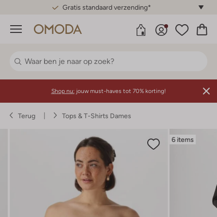
Gratis standaard verzending*
Menu
Shop nu:
jouw must-haves tot 70% korting!
Terug
Tops & T-Shirts Dames
6 items