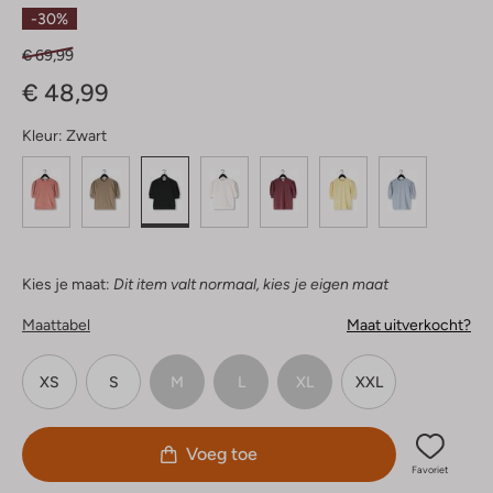
Sterren
-30%
€ 69,99
€ 48,99
Kleur:
Zwart
Kies je maat:
Dit item valt normaal, kies je eigen maat
Maattabel
Maat uitverkocht?
XS
S
M
L
XL
XXL
Voeg toe
Favoriet