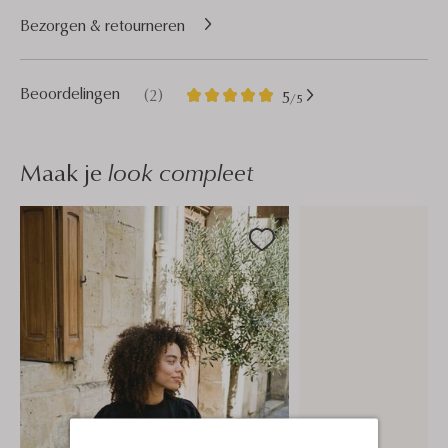
Bezorgen & retourneren
2
5
Beoordelingen
(2)
5
/5
Sterren
Maak je
look compleet