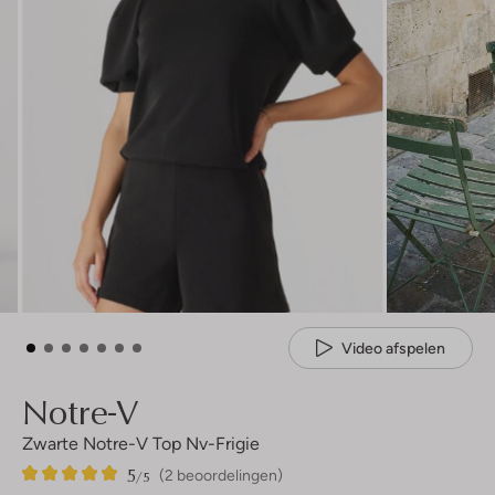
Video afspelen
Notre-V
Zwarte Notre-V Top Nv-Frigie
5
2
5
/5
(2 beoordelingen)