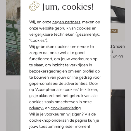
Jum, cookies!
Wij, en onze
negen partners
, maken op
onze website gebruik van cookies en
Laatste items
vergelijkbare technieken (gezamenlijk:
-50%
"cookies").
Vagabond Shoemak
Wij gebruiken cookies om ervoor te
Slingbacks
zorgen dat onze website goed
€ 99,99
€ 49,99
functioneert, om jouw voorkeuren op
te slaan, om inzicht te verkrijgen in
Ontdek de look
bezoekersgedrag en om een profiel op
te bouwen van jouw online gedrag voor
gepersonaliseerde advertenties. Door
op "Accepteer alle cookies" te klikken,
ga je akkoord met het gebruik van alle
cookies zoals omschreven in onze
privacy-
en
cookieverklaring
.
Wil je je voorkeuren wijzigen? Via de
cookieknop onderaan de pagina kun je
jouw toestemming ieder moment