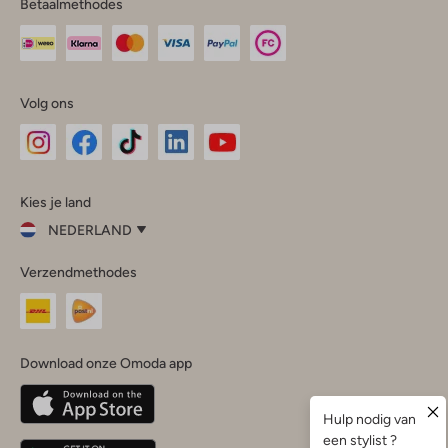
Betaalmethodes
Volg ons
Omoda
Omoda
Omoda
Omoda
Omoda
Kies je land
Instagram
Facebook
TikTok
LinkedIn
YouTube
NEDERLAND
Kies
Verzendmethodes
je
Sluit
land
Nederland
België
(Nederlands)
Download onze Omoda app
Belgique
(Français)
Deutschland