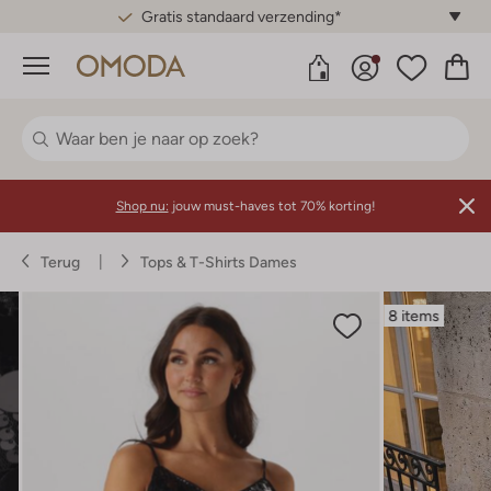
Gratis standaard verzending*
Menu
Shop nu:
jouw must-haves tot 70% korting!
Terug
Tops & T-Shirts Dames
8 items