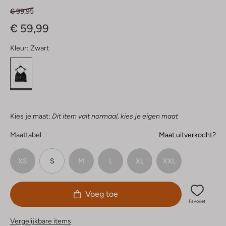
€ 99,95
€ 59,99
Kleur:
Zwart
Kies je maat:
Dit item valt normaal, kies je eigen maat
Maattabel
Maat uitverkocht?
XS
S
M
L
XL
XXL
Voeg toe
Favoriet
Vergelijkbare items