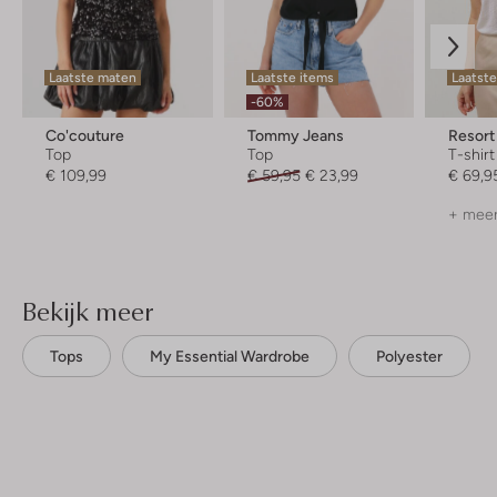
Laatste maten
Laatste items
Laatste
-60%
Co'couture
Tommy Jeans
Resort
Top
Top
T-shirt
€ 109,99
€ 59,95
€ 23,99
€ 69,9
+ meer
Bekijk meer
Tops
My Essential Wardrobe
Polyester