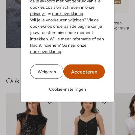
ga je akkoord met het gebruik van alle
Laatste items
cookies zoals omschreven in onze
-50%
privacy-
en
cookieverklaring
.
Nubikk
Wil je je voorkeuren wijzigen? Via de
Hoge laarzen
cookieknop onderaan de pagina kun je
€ 279,95
€ 139,99
jouw toestemming ieder moment
intrekken. Wil je meer informatie of een
Ontdek de look
klacht indienen? Ga naar onze
cookieverklaring
.
Accepteren
Weigeren
Ook iets voor jou?
Cookie-instellingen