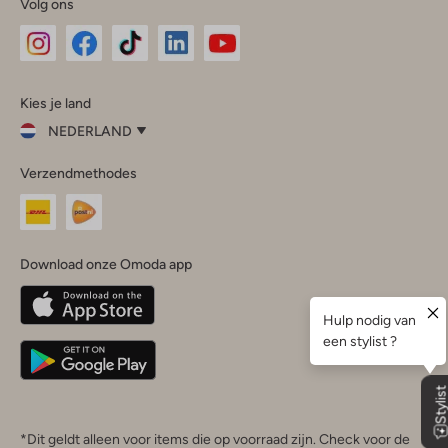
Volg ons
Omoda
Omoda
Omoda
Omoda
Omoda
Kies je land
Instagram
Facebook
TikTok
LinkedIn
YouTube
NEDERLAND
Kies
Verzendmethodes
je
Sluit
land
Nederland
België
(Nederlands)
Download onze Omoda app
Belgique
(Français)
Deutschland
*Dit geldt alleen voor items die op voorraad zijn. Check voor de