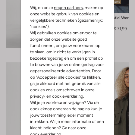
Laatste items
Wij, en onze
negen partners
, maken op
-40%
onze website gebruik van cookies en
My Essential Wardr
vergelijkbare technieken (gezamenlijk:
Blouse
"cookies").
€ 119,95
€ 71,99
Wij gebruiken cookies om ervoor te
zorgen dat onze website goed
Ontdek de look
functioneert, om jouw voorkeuren op
te slaan, om inzicht te verkrijgen in
bezoekersgedrag en om een profiel op
te bouwen van jouw online gedrag voor
gepersonaliseerde advertenties. Door
op "Accepteer alle cookies" te klikken,
ga je akkoord met het gebruik van alle
cookies zoals omschreven in onze
privacy-
en
cookieverklaring
.
Wil je je voorkeuren wijzigen? Via de
cookieknop onderaan de pagina kun je
jouw toestemming ieder moment
intrekken. Wil je meer informatie of een
klacht indienen? Ga naar onze
cookieverklaring
.