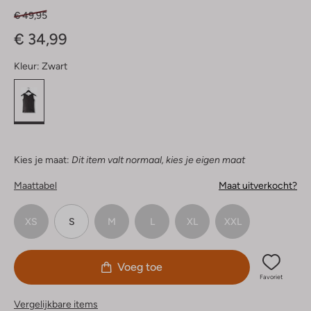
€ 49,95
€ 34,99
Kleur:
Zwart
Kies je maat:
Dit item valt normaal, kies je eigen maat
Maattabel
Maat uitverkocht?
XS
S
M
L
XL
XXL
Voeg toe
Favoriet
Vergelijkbare items