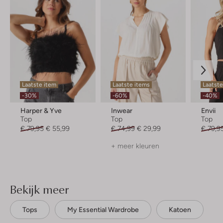
Laatste item
Laatste items
Laatst
-30%
-60%
-40%
Harper & Yve
Inwear
Envii
Top
Top
Top
€ 79,95
€ 55,99
€ 74,99
€ 29,99
€ 79,9
+ meer kleuren
Bekijk meer
Tops
My Essential Wardrobe
Katoen