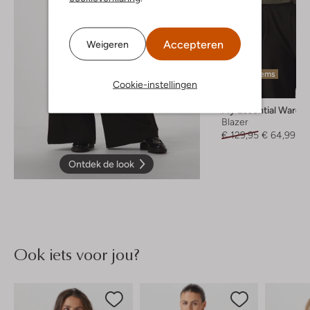
Accepteren
Weigeren
Laatste items
Cookie-instellingen
-50%
My Essential Wardr
Blazer
€ 129,95
€ 64,99
Ontdek de look
Ook iets voor jou?