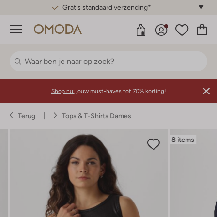
Gratis standaard verzending*
Menu
Shop nu:
jouw must-haves tot 70% korting!
Terug
Tops & T-Shirts Dames
8 items