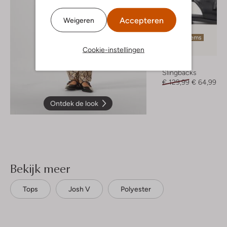
Accepteren
Weigeren
Laatste items
-50%
Cookie-instellingen
Bronx
Slingbacks
€ 129,99
€ 64,99
Ontdek de look
Bekijk meer
Tops
Josh V
Polyester