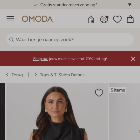
Gratis standaard verzending*
Menu
Shop nu:
jouw must-haves tot 70% korting!
Terug
Tops & T-Shirts Dames
5 items