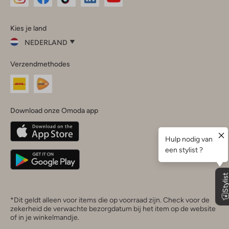
Omoda
Omoda
Omoda
Omoda
Omoda
Kies je land
Instagram
Facebook
TikTok
LinkedIn
YouTube
NEDERLAND
Kies
Verzendmethodes
je
Sluit
land
Nederland
België
(Nederlands)
Download onze Omoda app
Belgique
(Français)
Deutschland
*Dit geldt alleen voor items die op voorraad zijn. Check voor de
zekerheid de verwachte bezorgdatum bij het item op de website
of in je winkelmandje.