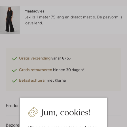
Maatadvies
Lexi is 1 meter 75 lang en draagt maat s.
De pasvorm is
losvallend
.
Gratis verzending
vanaf €75,-
Gratis retourneren
binnen 30 dagen*
Betaal achteraf
met Klarna
Product informatie
Jum, cookies!
Bezorgen & retourneren