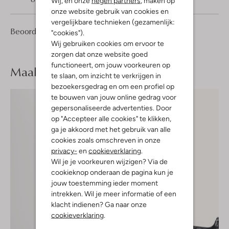
Wij, en onze
negen partners
, maken op
onze website gebruik van cookies en
vergelijkbare technieken (gezamenlijk:
1
1
Beoordelingen
(1)
1
"cookies").
/5
Ster
Wij gebruiken cookies om ervoor te
zorgen dat onze website goed
functioneert, om jouw voorkeuren op
Maak je
look compleet
te slaan, om inzicht te verkrijgen in
bezoekersgedrag en om een profiel op
te bouwen van jouw online gedrag voor
gepersonaliseerde advertenties. Door
op "Accepteer alle cookies" te klikken,
ga je akkoord met het gebruik van alle
cookies zoals omschreven in onze
privacy-
en
cookieverklaring
.
Wil je je voorkeuren wijzigen? Via de
cookieknop onderaan de pagina kun je
jouw toestemming ieder moment
intrekken. Wil je meer informatie of een
klacht indienen? Ga naar onze
cookieverklaring
.