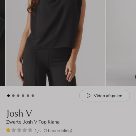
Video afspelen
Josh V
Zwarte Josh V Top Kiana
1
1
1
/5
(1 beoordeling)