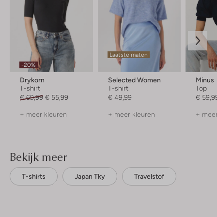
Laatste maten
-20%
Drykorn
Selected Women
Minus
T-shirt
T-shirt
Top
€ 69,99
€ 55,99
€ 49,99
€ 59,9
+ meer kleuren
+ meer kleuren
+ meer
Bekijk meer
T-shirts
Japan Tky
Travelstof