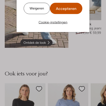
Accepteren
Weigeren
Laatste items
-60%
Cookie-instellingen
Penn & Ink
Straight leg jeans
€ 149,99
€ 59,99
Ontdek de look
Ook iets voor jou?