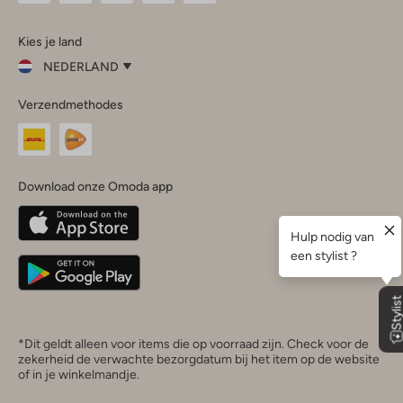
Omoda
Omoda
Omoda
Omoda
Omoda
Kies je land
Instagram
Facebook
TikTok
LinkedIn
YouTube
NEDERLAND
Kies
Verzendmethodes
je
Sluit
land
Nederland
België
(Nederlands)
Download onze Omoda app
Belgique
(Français)
Deutschland
*Dit geldt alleen voor items die op voorraad zijn. Check voor de
zekerheid de verwachte bezorgdatum bij het item op de website
of in je winkelmandje.