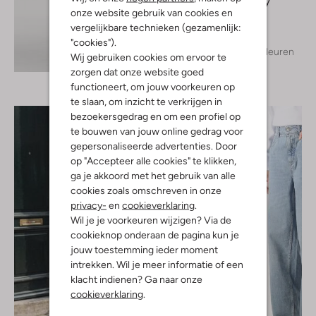
Japan Tky
onze website gebruik van cookies en
Pantalon
€ 149,99
vergelijkbare technieken (gezamenlijk:
"cookies").
+ meer kleuren
Ontdek de look
Wij gebruiken cookies om ervoor te
zorgen dat onze website goed
functioneert, om jouw voorkeuren op
te slaan, om inzicht te verkrijgen in
bezoekersgedrag en om een profiel op
te bouwen van jouw online gedrag voor
gepersonaliseerde advertenties. Door
op "Accepteer alle cookies" te klikken,
ga je akkoord met het gebruik van alle
cookies zoals omschreven in onze
privacy-
en
cookieverklaring
.
Wil je je voorkeuren wijzigen? Via de
cookieknop onderaan de pagina kun je
jouw toestemming ieder moment
intrekken. Wil je meer informatie of een
klacht indienen? Ga naar onze
cookieverklaring
.