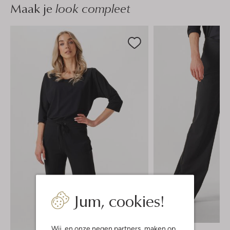
Maak je
look compleet
Jum, cookies!
Wij, en onze
negen partners
, maken op