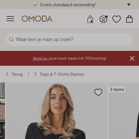
Gratis standaard verzending*
Menu
Shop nu:
jouw must-haves tot 70% korting!
Terug
Tops & T-Shirts Dames
3 items