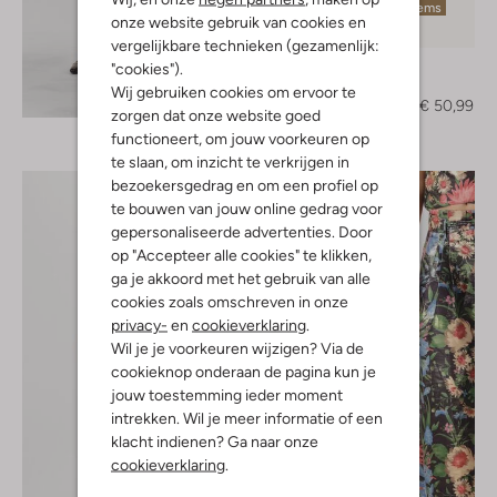
Laatste items
onze website gebruik van cookies en
-70%
vergelijkbare technieken (gezamenlijk:
Josh V
"cookies").
Pumps
Wij gebruiken cookies om ervoor te
Ontdek de look
€ 169,99
€ 50,99
zorgen dat onze website goed
functioneert, om jouw voorkeuren op
te slaan, om inzicht te verkrijgen in
bezoekersgedrag en om een profiel op
te bouwen van jouw online gedrag voor
gepersonaliseerde advertenties. Door
op "Accepteer alle cookies" te klikken,
ga je akkoord met het gebruik van alle
cookies zoals omschreven in onze
privacy-
en
cookieverklaring
.
Wil je je voorkeuren wijzigen? Via de
cookieknop onderaan de pagina kun je
jouw toestemming ieder moment
intrekken. Wil je meer informatie of een
klacht indienen? Ga naar onze
cookieverklaring
.