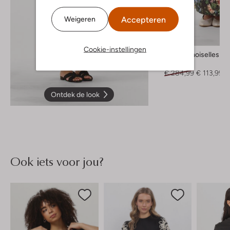
Accepteren
Weigeren
-60%
Cookie-instellingen
Mes Demoiselles
Maxirok
€ 284,99
€ 113,99
Ontdek de look
Ook iets voor jou?