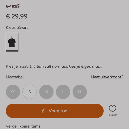
€ 49,99
€ 29,99
Kleur:
Zwart
Kies je maat:
Dit item valt normaal, kies je eigen maat
Maattabel
Maat uitverkocht?
XS
S
M
L
XL
Voeg toe
Favoriet
Vergelijkbare items