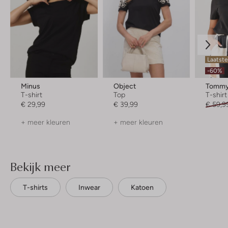
Laatste
-60%
Minus
Object
Tommy 
T-shirt
Top
T-shirt
€ 29,99
€ 39,99
€ 59,9
+ meer kleuren
+ meer kleuren
Bekijk meer
T-shirts
Inwear
Katoen