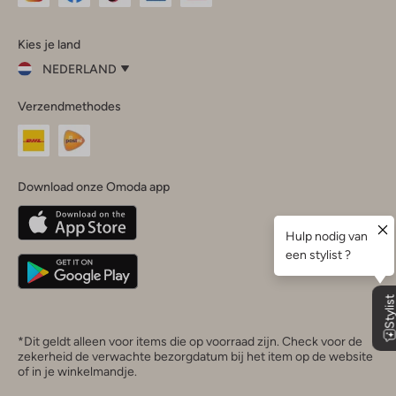
Omoda
Omoda
Omoda
Omoda
Omoda
Kies je land
Instagram
Facebook
TikTok
LinkedIn
YouTube
NEDERLAND
Kies
Verzendmethodes
je
Sluit
land
Nederland
België
(Nederlands)
Download onze Omoda app
Belgique
(Français)
Deutschland
*Dit geldt alleen voor items die op voorraad zijn. Check voor de
zekerheid de verwachte bezorgdatum bij het item op de website
of in je winkelmandje.