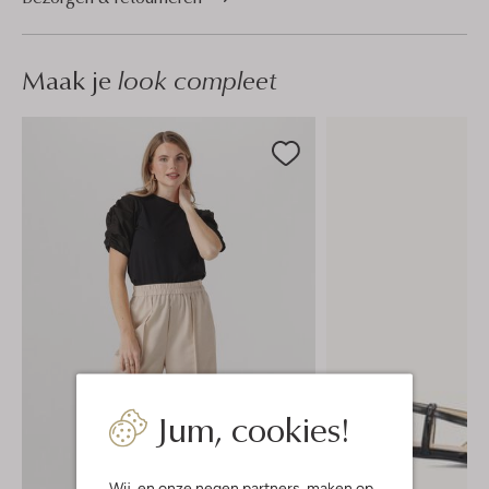
Maak je
look compleet
Jum, cookies!
Wij, en onze
negen partners
, maken op