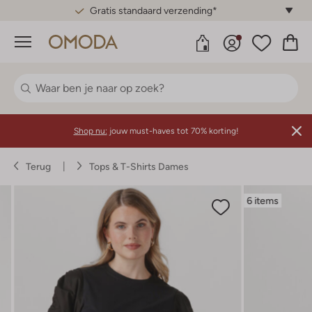
Gratis standaard verzending*
Menu
Shop nu:
jouw must-haves tot 70% korting!
Terug
Tops & T-Shirts Dames
6 items