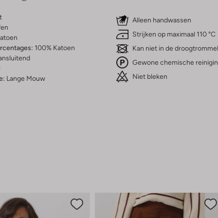
t
Alleen handwassen
fen
Strijken op maximaal 110 °C
atoen
ercentages:
100% Katoen
Kan niet in de droogtromme
ansluitend
Gewone chemische reinigi
l
Niet bleken
e:
Lange Mouw