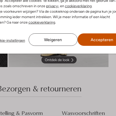
p "Accepteer alle cookies" te klikken, ga je akkoord met het gebruik van 
es zoals omschreven in onze
privacy-
en
cookieverklaring
.
 je voorkeuren wijzigen? Via de cookieknop onderaan de pagina kun je j
mming ieder moment intrekken. Wil je meer informatie of een klacht
nen? Ga naar onze
cookieverklaring
.
Weigeren
Accepteren
kie-instellingen
Ontdek de look
Bezorgen & retourneren
elling & Pasvorm
Wasvoorschriften