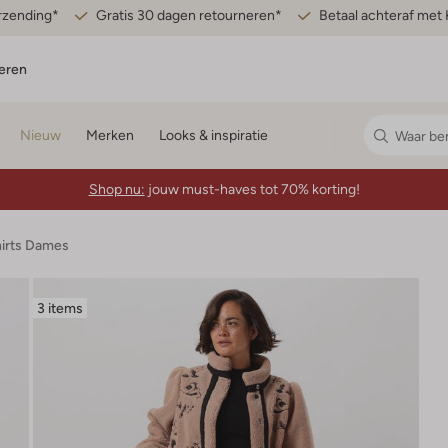
erzending*
Gratis 30 dagen retourneren*
Betaal achteraf met 
eren
Nieuw
Merken
Looks & inspiratie
Shop nu:
jouw must-haves tot 70% korting!
hirts Dames
3 items