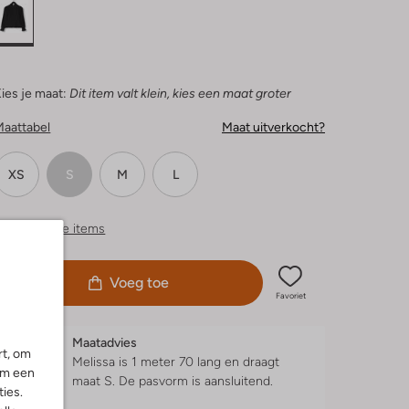
ies je maat:
Dit item valt klein, kies een maat groter
Maattabel
Maat uitverkocht?
XS
S
M
L
ergelijkbare items
Voeg toe
Favoriet
Maatadvies
rt, om
Melissa is 1 meter 70 lang en draagt
om een
maat S.
De pasvorm is
aansluitend
.
ies.