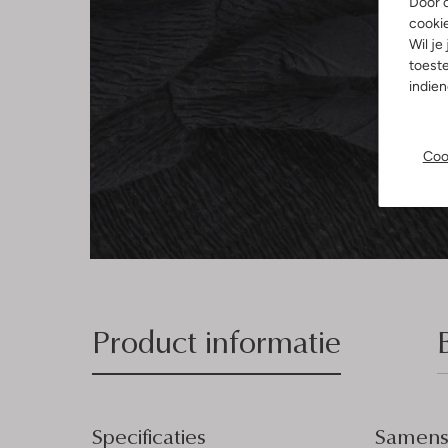
Door o
cooki
Wil je
toeste
indie
Coo
Product informatie
Specificaties
Samenst