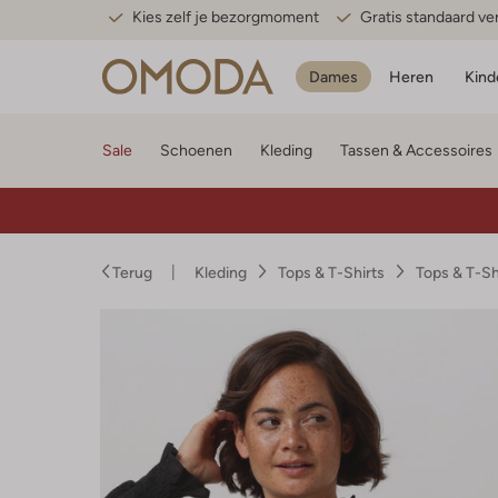
Kies zelf je bezorgmoment
Gratis standaard v
Dames
Heren
Kind
Sale
Schoenen
Kleding
Tassen & Accessoires
Terug
Kleding
Tops & T-Shirts
Tops & T-S