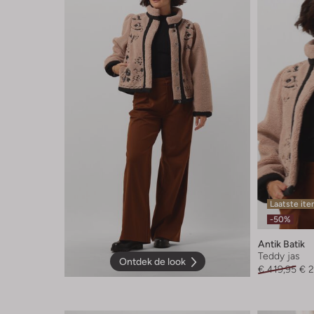
Laatste it
-50%
Antik Batik
Teddy jas
Ontdek de look
€ 419,95
€ 