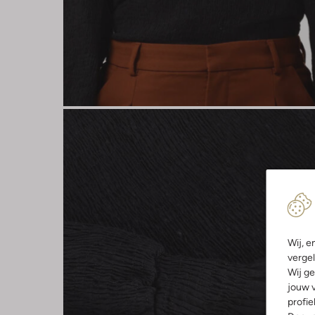
Wij, e
vergel
Wij ge
jouw v
profie