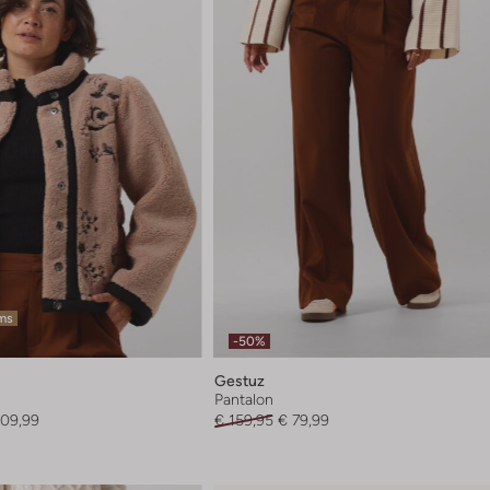
ems
-50%
Gestuz
Pantalon
209,99
€ 159,95
€ 79,99