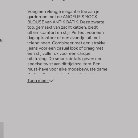
Voeg een vleugje elegantie toe aan je
garderobe met de ANGELIE SMOCK
BLOUSE van ANTIK BATIK. Deze zwarte
top, gemaakt van zacht katoen, biedt
l
ultiem comfort en stijl. Perfect voor een
dag op kantoor of een avondje uit met
ng
vriendinnen. Combineer met een strakke
jeans voor een casual look of draag met
een stijlvolle rok voor een chique
uitstraling. De smock details geven een
speelse twist aan dit tijdloze item. Een
must-have voor elke modebewuste dame
die houdt van veelzijdigheid en klasse.
Toon meer