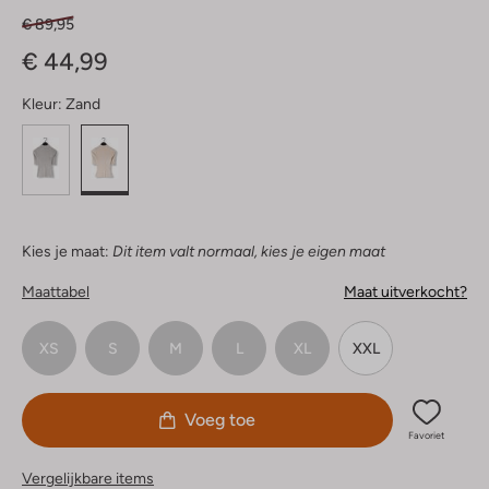
€ 89,95
€ 44,99
Kleur:
Zand
Kies je maat:
Dit item valt normaal, kies je eigen maat
Maattabel
Maat uitverkocht?
XS
S
M
L
XL
XXL
Voeg toe
Favoriet
Vergelijkbare items