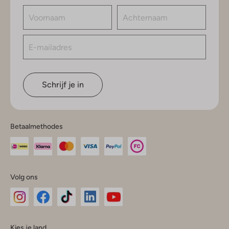
Schrijf je in
Betaalmethodes
Volg ons
Omoda
Omoda
Omoda
Omoda
Omoda
Kies je land