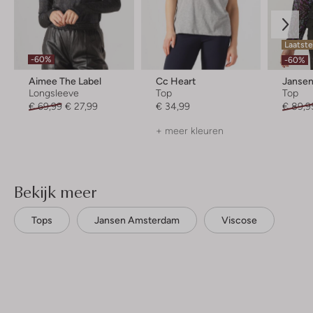
Laatst
-60%
-60%
Aimee The Label
Cc Heart
Janse
Longsleeve
Top
Top
€ 69,99
€ 27,99
€ 34,99
€ 89,9
+ meer kleuren
Bekijk meer
Tops
Jansen Amsterdam
Viscose