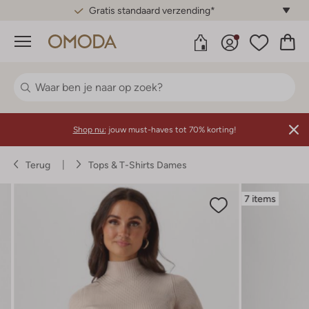
Gratis standaard verzending*
Menu
Shop nu:
jouw must-haves tot 70% korting!
Terug
Tops & T-Shirts Dames
7 items