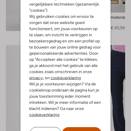
Laatste maten
vergelijkbare technieken (gezamenlijk:
-40%
"cookies").
Wij gebruiken cookies om ervoor te
Jansen Amsterdam
Vest
zorgen dat onze website goed
Ontdek de look
€ 109,95
€ 65,99
functioneert, om jouw voorkeuren op
te slaan, om inzicht te verkrijgen in
bezoekersgedrag en om een profiel op
te bouwen van jouw online gedrag voor
gepersonaliseerde advertenties. Door
op "Accepteer alle cookies" te klikken,
ga je akkoord met het gebruik van alle
cookies zoals omschreven in onze
privacy-
en
cookieverklaring
.
Wil je je voorkeuren wijzigen? Via de
cookieknop onderaan de pagina kun je
jouw toestemming ieder moment
intrekken. Wil je meer informatie of een
klacht indienen? Ga naar onze
cookieverklaring
.