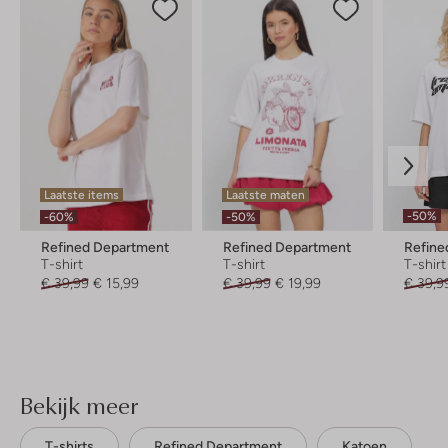
Laatste items
Laatste maten
-50%
-60%
-50%
Refined Department
Refined Department
Refine
T-shirt
T-shirt
T-shirt
€ 39,99
€ 15,99
€ 39,99
€ 19,99
€ 39,9
Bekijk meer
T-shirts
Refined Department
Katoen