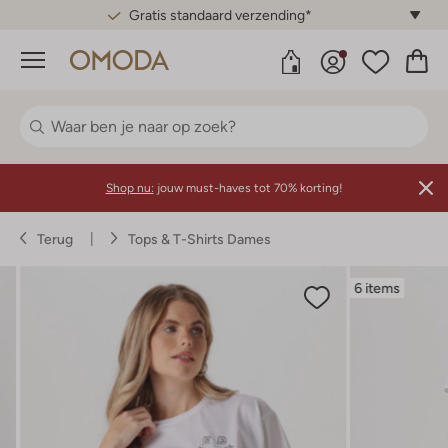
Gratis standaard verzending*
Menu
Shop nu:
jouw must-haves tot 70% korting!
Terug
Tops & T-Shirts Dames
6 items