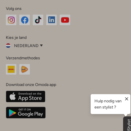
Volg ons
Omoda
Omoda
Omoda
Omoda
Omoda
Kies je land
Instagram
Facebook
TikTok
LinkedIn
YouTube
NEDERLAND
Kies
Verzendmethodes
je
Sluit
land
Nederland
België
(Nederlands)
Download onze Omoda app
Belgique
(Français)
Deutschland