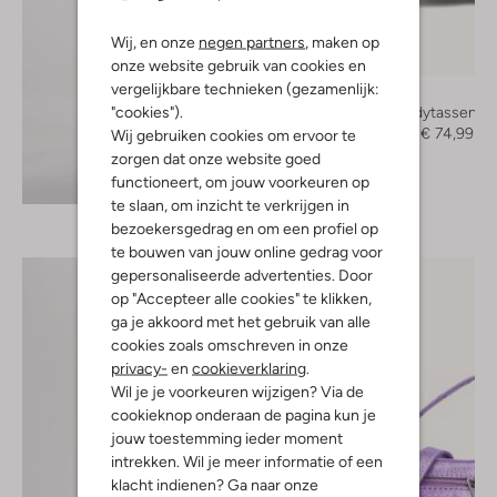
Wij, en onze
negen partners
, maken op
-50%
onze website gebruik van cookies en
vergelijkbare technieken (gezamenlijk:
Núnoo
"cookies").
Crossbodytassen
€ 149,95
€ 74,99
Wij gebruiken cookies om ervoor te
zorgen dat onze website goed
Ontdek de look
functioneert, om jouw voorkeuren op
te slaan, om inzicht te verkrijgen in
bezoekersgedrag en om een profiel op
te bouwen van jouw online gedrag voor
gepersonaliseerde advertenties. Door
op "Accepteer alle cookies" te klikken,
ga je akkoord met het gebruik van alle
cookies zoals omschreven in onze
privacy-
en
cookieverklaring
.
Wil je je voorkeuren wijzigen? Via de
cookieknop onderaan de pagina kun je
jouw toestemming ieder moment
intrekken. Wil je meer informatie of een
klacht indienen? Ga naar onze