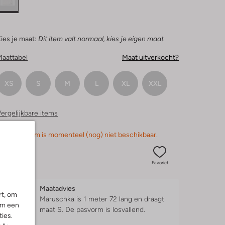
ies je maat:
Dit item valt normaal, kies je eigen maat
Maattabel
Maat uitverkocht?
XS
S
M
L
XL
XXL
ergelijkbare items
orry, dit item is momenteel (nog) niet beschikbaar.
Favoriet
Maatadvies
rt, om
Maruschka is 1 meter 72 lang en draagt
om een
maat S.
De pasvorm is
losvallend
.
ies.