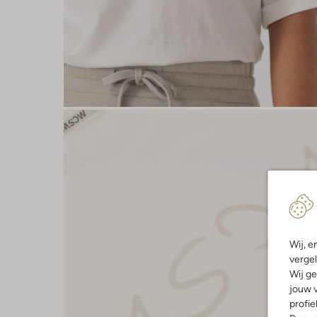
Wij, e
vergel
Wij ge
jouw v
profie