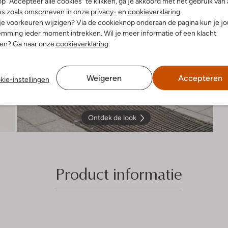
p "Accepteer alle cookies" te klikken, ga je akkoord met het gebruik van 
es zoals omschreven in onze
privacy-
en
cookieverklaring
.
 je voorkeuren wijzigen? Via de cookieknop onderaan de pagina kun je j
mming ieder moment intrekken. Wil je meer informatie of een klacht
nen? Ga naar onze
cookieverklaring
.
Weigeren
Accepteren
kie-instellingen
Ontdek de look
Product informatie