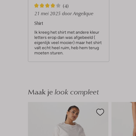
4
(4)
S
21 mei 2025
door Angelique
t
Shirt
e
Ik kreeg het shirt met andere kleur
letters erop dan was afgebeeld (
r
eigenlijk veel mooier) maar het shirt
r
valt echt heel ruim, heb hem terug
moeten sturen.
e
n
Maak je
look compleet