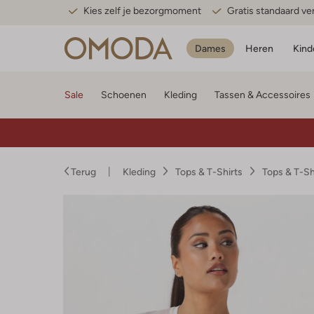
Kies zelf je bezorgmoment
Gratis standaard v
Dames
Heren
Kind
Sale
Schoenen
Kleding
Tassen & Accessoires
Terug
Kleding
Tops & T-Shirts
Tops & T-S