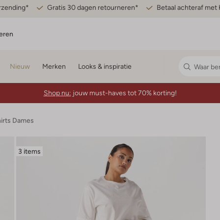
erzending*
Gratis 30 dagen retourneren*
Betaal achteraf met 
eren
Nieuw
Merken
Looks & inspiratie
Shop nu:
jouw must-haves tot 70% korting!
hirts Dames
3 items