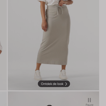
Ontdek de look
Pauze