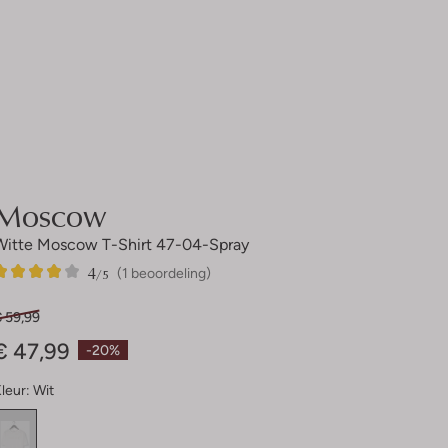
Moscow
Witte Moscow T-Shirt 47-04-Spray
4
1
4
/5
(1 beoordeling)
Sterren
€ 59,99
€ 47,99
-20%
leur:
Wit