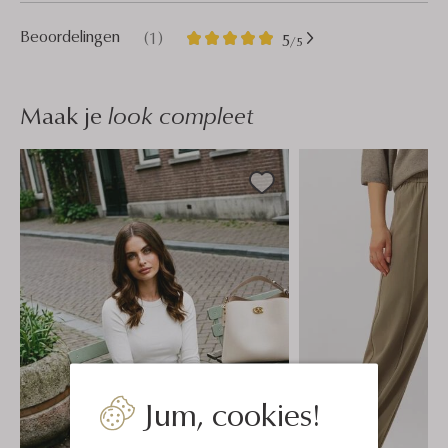
1
5
Beoordelingen
(1)
5
/5
Sterren
Maak je
look compleet
Jum, cookies!