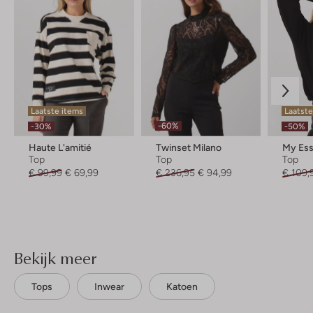
Laatste items
Laatste
-60%
-30%
-50%
Haute L'amitié
Twinset Milano
Top
Top
Top
€ 99,99
€ 69,99
€ 236,95
€ 94,99
€ 109,
Bekijk meer
Tops
Inwear
Katoen