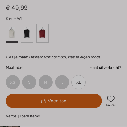
Sterren
€ 49,99
Kleur:
Wit
Kies je maat:
Dit item valt normaal, kies je eigen maat
Maattabel
Maat uitverkocht?
XS
S
M
L
XL
Voeg toe
Favoriet
Vergelijkbare items