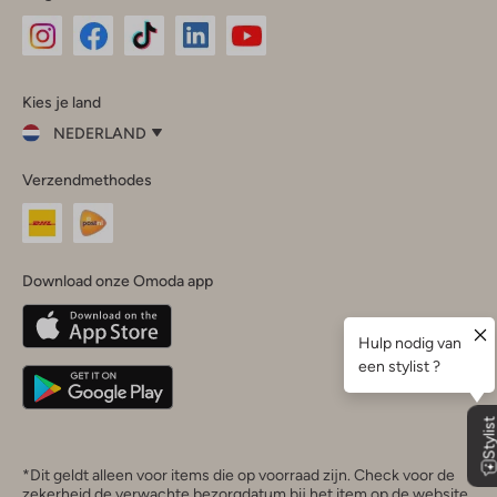
Omoda
Omoda
Omoda
Omoda
Omoda
Kies je land
Instagram
Facebook
TikTok
LinkedIn
YouTube
NEDERLAND
Kies
Verzendmethodes
je
Sluit
land
Nederland
België
(Nederlands)
Download onze Omoda app
Belgique
(Français)
Deutschland
*Dit geldt alleen voor items die op voorraad zijn. Check voor de
zekerheid de verwachte bezorgdatum bij het item op de website