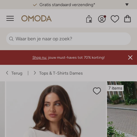
Gratis standaard verzending*
Menu
Shop nu:
jouw must-haves tot 70% korting!
Terug
Tops & T-Shirts Dames
7 items