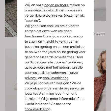
Wij, en onze
negen partners
, maken op
onze website gebruik van cookies en
vergelijkbare technieken (gezamenlijk:
-60%
"cookies").
Inwear
Wij gebruiken cookies om ervoor te
Pantalon
zorgen dat onze website goed
Ontdek de look
€ 119,95
€ 47,99
functioneert, om jouw voorkeuren op
te slaan, om inzicht te verkrijgen in
bezoekersgedrag en om een profiel op
te bouwen van jouw online gedrag voor
gepersonaliseerde advertenties. Door
op "Accepteer alle cookies" te klikken,
ga je akkoord met het gebruik van alle
cookies zoals omschreven in onze
privacy-
en
cookieverklaring
.
Wil je je voorkeuren wijzigen? Via de
cookieknop onderaan de pagina kun je
jouw toestemming ieder moment
intrekken. Wil je meer informatie of een
klacht indienen? Ga naar onze
cookieverklaring
.