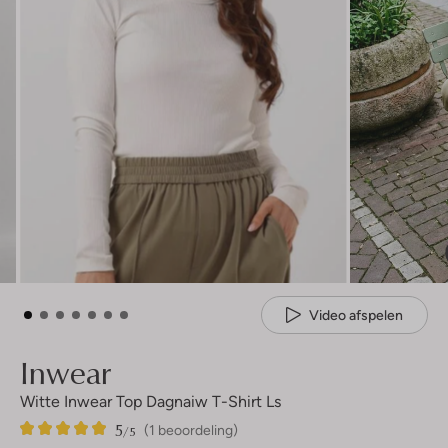
Video afspelen
Inwear
Witte Inwear Top Dagnaiw T-Shirt Ls
5
1
5
/5
(1 beoordeling)