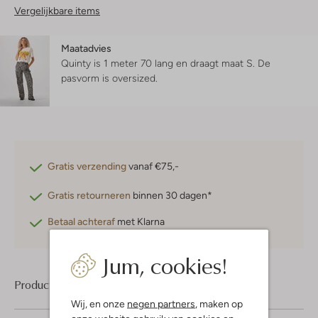
Vergelijkbare items
Maatadvies
Quinty is 1 meter 70 lang en draagt maat S.
De
pasvorm is
oversized
.
Gratis verzending
vanaf €75,-
Gratis retourneren
binnen 30 dagen*
Betaal achteraf
met Klarna
Jum, cookies!
Product informatie
Wij, en onze
negen partners
, maken op