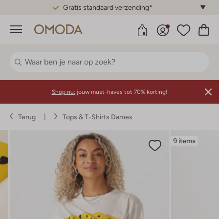
Gratis standaard verzending*
Menu
Shop nu:
jouw must-haves tot 70% korting!
Terug
Tops & T-Shirts Dames
9 items