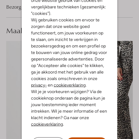
onze website gebruik van cookies en
Bezorgen & retourneren
vergelijkbare technieken (gezamenlijk:
"cookies").
Wij gebruiken cookies om ervoor te
zorgen dat onze website goed
Maak je
look compleet
functioneert, om jouw voorkeuren op
te slaan, om inzicht te verkrijgen in
bezoekersgedrag en om een profiel op
te bouwen van jouw online gedrag voor
gepersonaliseerde advertenties. Door
op "Accepteer alle cookies" te klikken,
ga je akkoord met het gebruik van alle
cookies zoals omschreven in onze
privacy-
en
cookieverklaring
.
Wil je je voorkeuren wijzigen? Via de
cookieknop onderaan de pagina kun je
jouw toestemming ieder moment
intrekken. Wil je meer informatie of een
klacht indienen? Ga naar onze
cookieverklaring
.