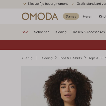
Kies zelf je bezorgmoment
Gratis standaard v
Dames
Heren
Kind
Sale
Schoenen
Kleding
Tassen & Accessoires
Terug
Kleding
Tops & T-Shirts
Tops & T-S