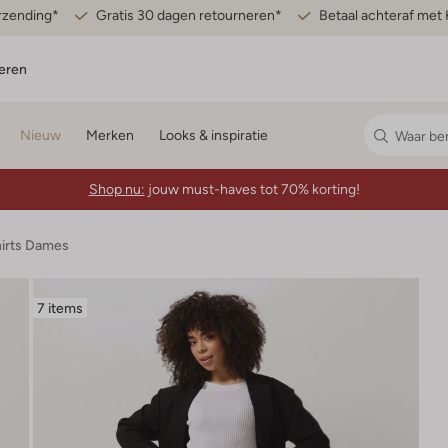
erzending*
Gratis 30 dagen retourneren*
Betaal achteraf met 
eren
Nieuw
Merken
Looks & inspiratie
Shop nu:
jouw must-haves tot 70% korting!
hirts Dames
7 items