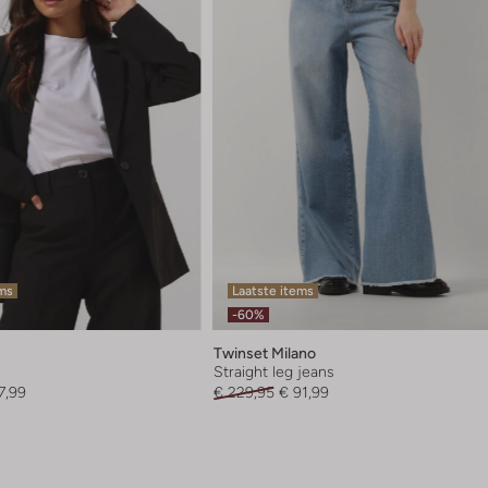
ems
Laatste items
-60%
Twinset Milano
Straight leg jeans
7,99
€ 229,95
€ 91,99