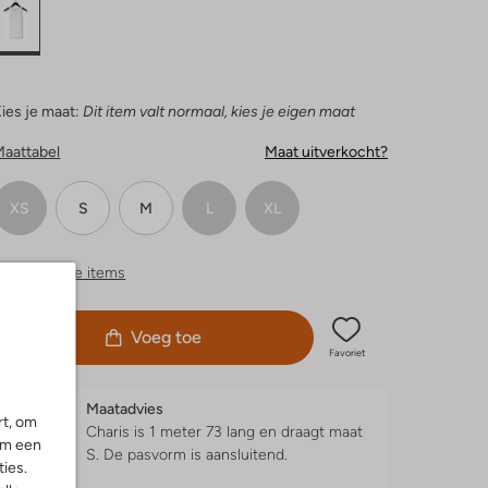
ies je maat:
Dit item valt normaal, kies je eigen maat
Maattabel
Maat uitverkocht?
XS
S
M
L
XL
ergelijkbare items
Voeg toe
Favoriet
Maatadvies
rt, om
Charis is 1 meter 73 lang en draagt maat
om een
S.
De pasvorm is
aansluitend
.
ies.