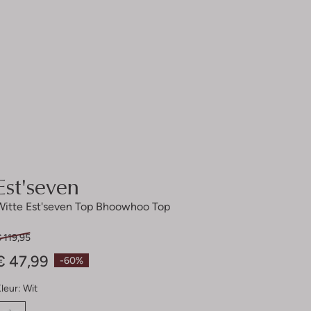
Est'seven
Witte Est'seven Top Bhoowhoo Top
 119,95
€ 47,99
-60%
leur:
Wit