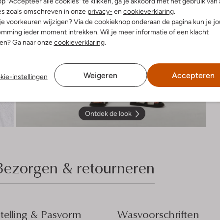
p "Accepteer alle cookies" te klikken, ga je akkoord met het gebruik van 
es zoals omschreven in onze
privacy-
en
cookieverklaring
.
 je voorkeuren wijzigen? Via de cookieknop onderaan de pagina kun je j
mming ieder moment intrekken. Wil je meer informatie of een klacht
nen? Ga naar onze
cookieverklaring
.
Weigeren
Accepteren
kie-instellingen
Ontdek de look
Bezorgen & retourneren
elling & Pasvorm
Wasvoorschriften