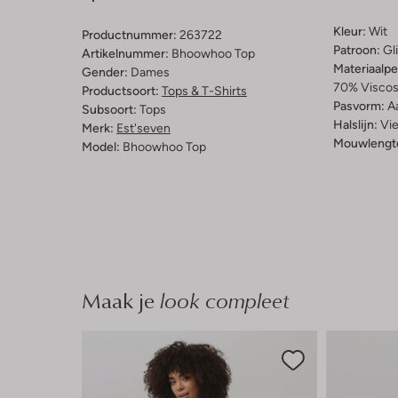
Kleur:
Wit
Productnummer:
263722
Patroon:
Gli
Artikelnummer:
Bhoowhoo Top
Materiaalp
Gender:
Dames
70% Viscos
Productsoort:
Tops & T-Shirts
Pasvorm:
A
Subsoort:
Tops
Halslijn:
Vie
Merk:
Est'seven
Mouwlengt
Model:
Bhoowhoo Top
Maak je
look compleet