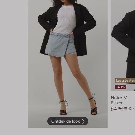
Laatste it
-40%
Notre-V
Blazer
€ 129,95
€ 7
Ontdek de look