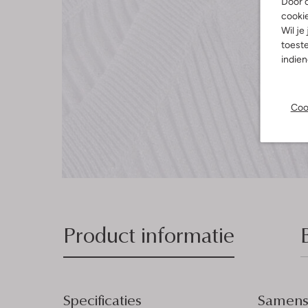
Door o
cooki
Wil je
toeste
indie
Coo
Product informatie
Specificaties
Samenst