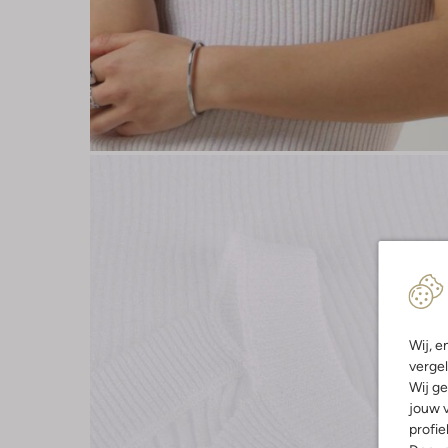
Wij, e
vergel
Wij ge
jouw v
profie