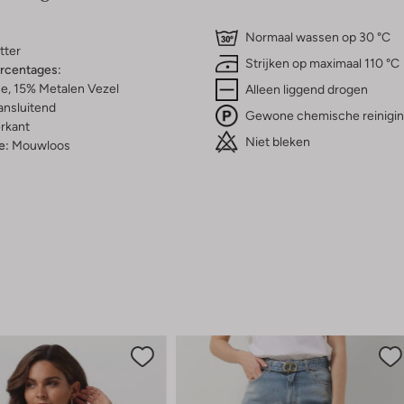
Normaal wassen op 30 °C
tter
Strijken op maximaal 110 °C
ercentages:
e, 15% Metalen Vezel
Alleen liggend drogen
ansluitend
Gewone chemische reinigi
rkant
Niet bleken
e:
Mouwloos