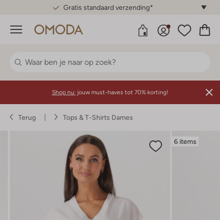
Gratis standaard verzending*
Menu
Shop nu:
jouw must-haves tot 70% korting!
Terug
Tops & T-Shirts Dames
6 items