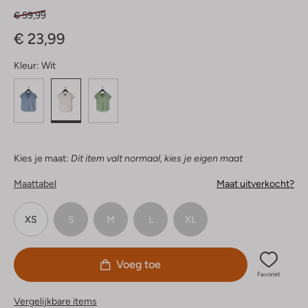
€ 59,99
€ 23,99
Kleur:
Wit
Kies je maat:
Dit item valt normaal, kies je eigen maat
Maattabel
Maat uitverkocht?
XS
S
M
L
XL
Voeg toe
Favoriet
Vergelijkbare items