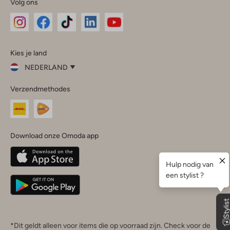
Volg ons
Omoda
Omoda
Omoda
Omoda
Omoda
Kies je land
Instagram
Facebook
TikTok
LinkedIn
YouTube
NEDERLAND
Kies
Verzendmethodes
je
Sluit
land
Nederland
België
(Nederlands)
Download onze Omoda app
Belgique
(Français)
Deutschland
*Dit geldt alleen voor items die op voorraad zijn. Check voor de