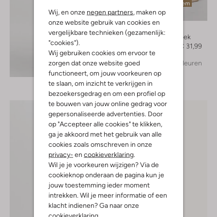
Laatste item
Wij, en onze
negen partners
, maken op
-60%
onze website gebruik van cookies en
Access
vergelijkbare technieken (gezamenlijk:
Korte broek
"cookies").
€ 79,99
€ 31,99
Wij gebruiken cookies om ervoor te
zorgen dat onze website goed
+ meer kleuren
Ontdek de look
functioneert, om jouw voorkeuren op
te slaan, om inzicht te verkrijgen in
bezoekersgedrag en om een profiel op
te bouwen van jouw online gedrag voor
gepersonaliseerde advertenties. Door
op "Accepteer alle cookies" te klikken,
ga je akkoord met het gebruik van alle
cookies zoals omschreven in onze
privacy-
en
cookieverklaring
.
Wil je je voorkeuren wijzigen? Via de
cookieknop onderaan de pagina kun je
jouw toestemming ieder moment
intrekken. Wil je meer informatie of een
klacht indienen? Ga naar onze
cookieverklaring
.