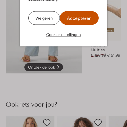
Accepteren
Weigeren
Laatste items
Cookie-instellingen
-60%
Notre-V
Muiltjes
€ 129,99
€ 51,99
Ontdek de look
Ook iets voor jou?