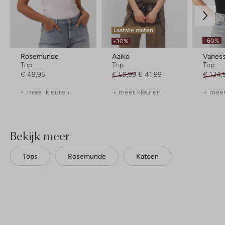
Laatste maten
-60%
-30%
Rosemunde
Aaiko
Vaness
Top
Top
Top
€ 49,95
€ 59,99
€ 41,99
€ 134,
+ meer kleuren
+ meer kleuren
+ meer
Bekijk meer
Tops
Rosemunde
Katoen