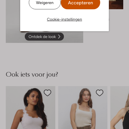
Accepteren
Weigeren
Knit-Ted
Teddy jas
Cookie-instellingen
€ 189,95
Ontdek de look
Ook iets voor jou?