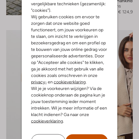
7 For All Mankind
vergelijkbare technieken (gezamenlijk:
Wide jeans
Ontdek de look
"cookies").
€ 249,95
€ 124,99
Wij gebruiken cookies om ervoor te
zorgen dat onze website goed
functioneert, om jouw voorkeuren op
te slaan, om inzicht te verkrijgen in
bezoekersgedrag en om een profiel op
te bouwen van jouw online gedrag voor
gepersonaliseerde advertenties. Door
op "Accepteer alle cookies" te klikken,
ga je akkoord met het gebruik van alle
cookies zoals omschreven in onze
privacy-
en
cookieverklaring
.
Wil je je voorkeuren wijzigen? Via de
cookieknop onderaan de pagina kun je
jouw toestemming ieder moment
intrekken. Wil je meer informatie of een
klacht indienen? Ga naar onze
cookieverklaring
.
Laatste items