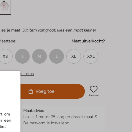
ies je maat:
Dit item valt groot, kies een maat kleiner
Maattabel
Maat uitverkocht?
XS
S
M
L
XL
XXL
ergelijkbare items
Voeg toe
Favoriet
Maatadvies
rt, om
Lexi is 1 meter 75 lang en draagt maat S.
om een
De pasvorm is
losvallend
.
ies.