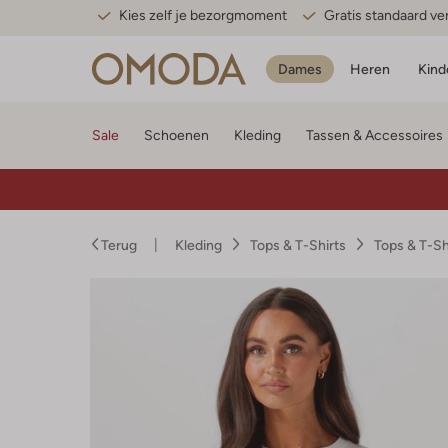
Kies zelf je bezorgmoment
Gratis standaard v
Dames
Heren
Kind
Sale
Schoenen
Kleding
Tassen & Accessoires
Terug
Kleding
Tops & T-Shirts
Tops & T-S