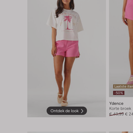
Laatste it
-50%
Ydence
Korte broek
Ontdek de look
€ 49,99
€ 2