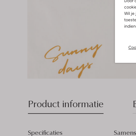
Door o
cooki
Wil je
toeste
indie
Coo
Product informatie
Specificaties
Samenst