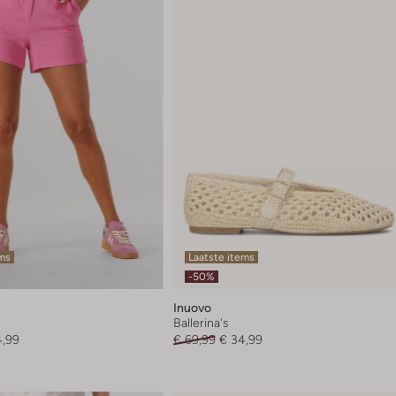
ems
Laatste items
-50%
Inuovo
Ballerina's
4,99
€ 69,99
€ 34,99