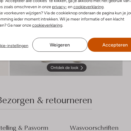
p "Accepteer alle cookies" te klikken, ga je akkoord met het gebruik van 
es zoals omschreven in onze
privacy-
en
cookieverklaring
.
 je voorkeuren wijzigen? Via de cookieknop onderaan de pagina kun je j
mming ieder moment intrekken. Wil je meer informatie of een klacht
nen? Ga naar onze
cookieverklaring
.
Weigeren
Accepteren
kie-instellingen
Ontdek de look
Bezorgen & retourneren
elling & Pasvorm
Wasvoorschriften