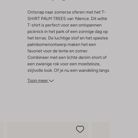
Ontsnap naar zomerse sferen met het T-
SHIRT PALM TREES van Ydence. Dit witte
T-shirt is perfect voor een ontspannen
l
picknick in het park of een zonnige dag op
het terras. De luchtige stof en het speelse
palmbomenontwerp maken het een
favoriet voor de lente en zomer.
Combineer met een lichte denim short of
een zwierige rok voor een moeiteloze,
stijlvolle look. Of je nu een wandeling langs
het strand maakt of geniet van een ijsje in
Toon meer
de stad, dit T-shirt zorgt voor een frisse en
modieuze uitstraling. Laat de zon maar
komen!