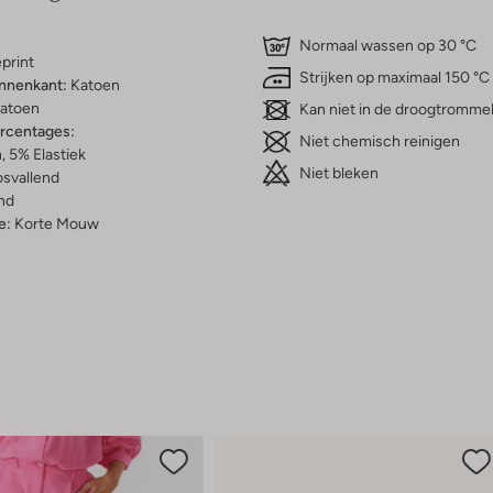
Normaal wassen op 30 °C
print
Strijken op maximaal 150 °C
innenkant:
Katoen
atoen
Kan niet in de droogtromme
ercentages:
Niet chemisch reinigen
 5% Elastiek
Niet bleken
osvallend
nd
e:
Korte Mouw