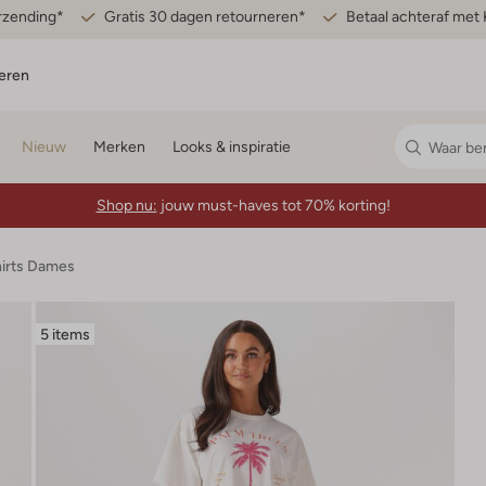
erzending*
Gratis 30 dagen retourneren*
Betaal achteraf met 
eren
Nieuw
Merken
Looks & inspiratie
Shop nu:
jouw must-haves tot 70% korting!
hirts Dames
5 items