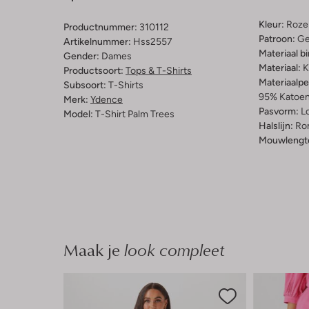
Kleur:
Roze
Productnummer:
310112
Patroon:
Ge
Artikelnummer:
Hss2557
Materiaal b
Gender:
Dames
Materiaal:
K
Productsoort:
Tops & T-Shirts
Materiaalp
Subsoort:
T-Shirts
95% Katoen,
Merk:
Ydence
Pasvorm:
L
Model:
T-Shirt Palm Trees
Halslijn:
Ro
Mouwlengt
Maak je
look compleet