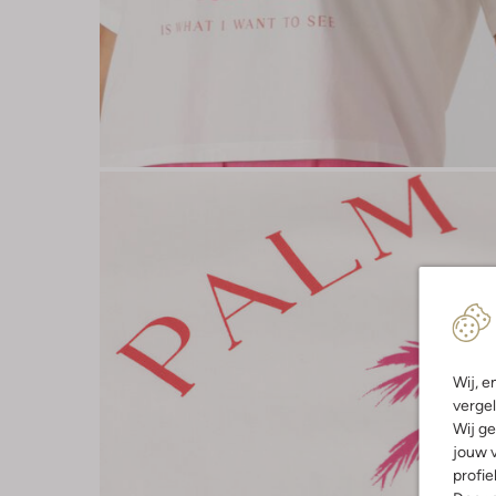
Wij, e
vergel
Wij ge
jouw v
profie