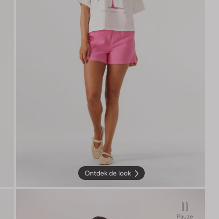
Ontdek de look
Pauze