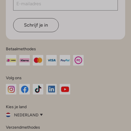
Schrijf je in
Betaalmethodes
Volg ons
Omoda
Omoda
Omoda
Omoda
Omoda
Kies je land
Instagram
Facebook
TikTok
LinkedIn
YouTube
NEDERLAND
Kies
Verzendmethodes
je
Sluit