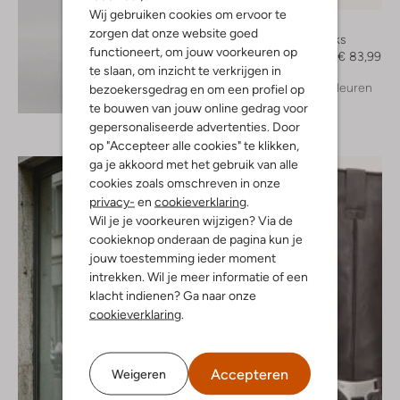
Wij gebruiken cookies om ervoor te
Notre-V
zorgen dat onze website goed
Slingbacks
functioneert, om jouw voorkeuren op
€ 139,99
€ 83,99
te slaan, om inzicht te verkrijgen in
+ meer kleuren
bezoekersgedrag en om een profiel op
Ontdek de look
te bouwen van jouw online gedrag voor
gepersonaliseerde advertenties. Door
op "Accepteer alle cookies" te klikken,
ga je akkoord met het gebruik van alle
cookies zoals omschreven in onze
privacy-
en
cookieverklaring
.
Wil je je voorkeuren wijzigen? Via de
cookieknop onderaan de pagina kun je
jouw toestemming ieder moment
intrekken. Wil je meer informatie of een
klacht indienen? Ga naar onze
cookieverklaring
.
Accepteren
Weigeren