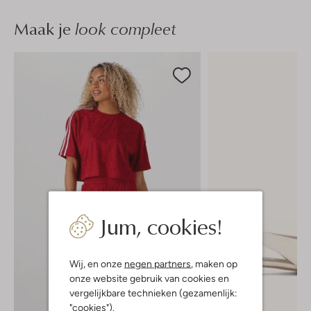
Maak je
look compleet
Jum, cookies!
Wij, en onze
negen partners
, maken op
onze website gebruik van cookies en
vergelijkbare technieken (gezamenlijk:
"cookies").
-40%