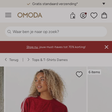
Gratis standaard verzending*
Menu
Shop nu:
jouw must-haves tot 70% korting!
Terug
Tops & T-Shirts Dames
6 items