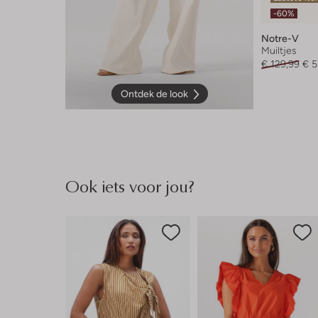
-60%
Notre-V
Muiltjes
€ 129,99
€ 5
Ontdek de look
Ook iets voor jou?