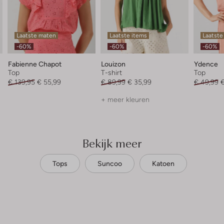
Laatste maten
Laatste items
Laatste
-60%
-60%
-60%
Fabienne Chapot
Louizon
Ydence
Top
T-shirt
Top
€ 139,95
€ 55,99
€ 89,99
€ 35,99
€ 49,99
€
+ meer kleuren
Bekijk meer
Tops
Suncoo
Katoen