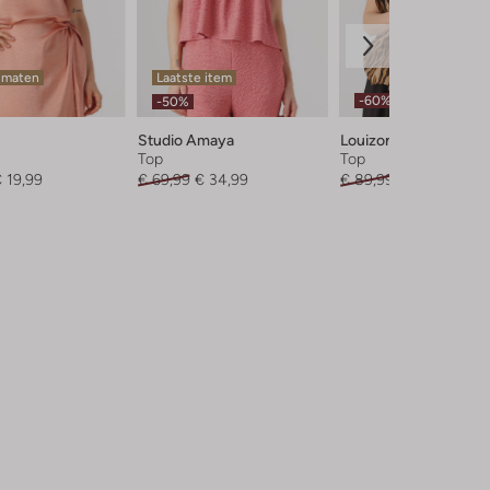
 maten
Laatste item
-60%
-50%
Studio Amaya
Louizon
Top
Top
 19,99
€ 69,99
€ 34,99
€ 89,99
€ 35,99