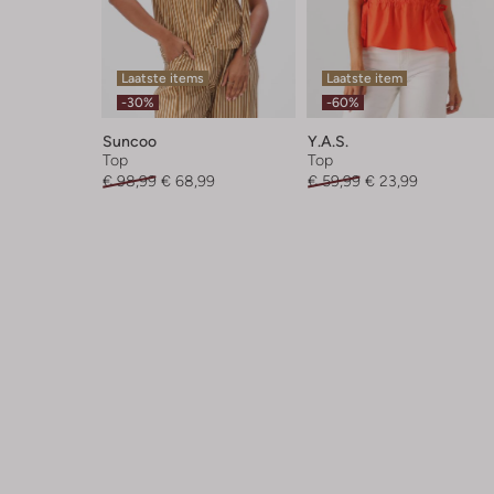
Laatste items
Laatste item
-30%
-60%
Suncoo
Y.a.s.
Top
Top
€ 98,99
€ 68,99
€ 59,99
€ 23,99