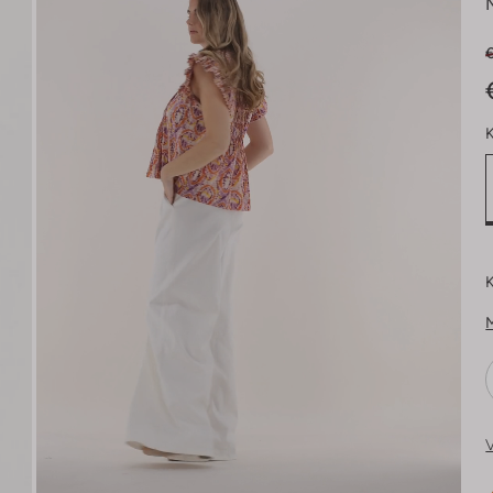
K
K
V