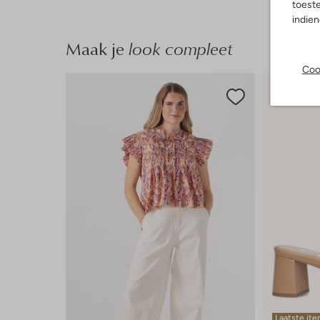
toeste
indie
Maak je
look compleet
Coo
Laatste it