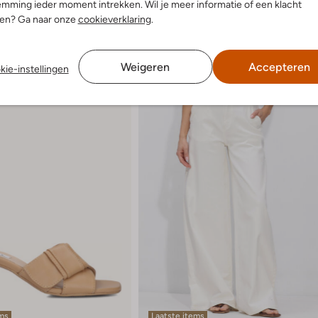
mming ieder moment intrekken. Wil je meer informatie of een klacht
nen? Ga naar onze
cookieverklaring
.
Weigeren
Accepteren
kie-instellingen
ems
Laatste items