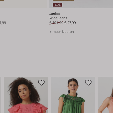
-60%
Janice
Wide jeans
1,99
€ 194,99
€ 77,99
+ meer kleuren