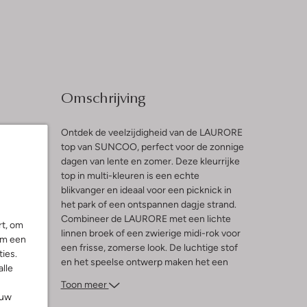
Omschrijving
Ontdek de veelzijdigheid van de LAURORE
top van SUNCOO, perfect voor de zonnige
dagen van lente en zomer. Deze kleurrijke
l
top in multi-kleuren is een echte
blikvanger en ideaal voor een picknick in
ng
het park of een ontspannen dagje strand.
Combineer de LAURORE met een lichte
rt, om
linnen broek of een zwierige midi-rok voor
om een
een frisse, zomerse look. De luchtige stof
ies.
en het speelse ontwerp maken het een
alle
favoriet voor dames die houden van stijl en
Toon meer
comfort. Laat je inspireren door de
ouw
levendige kleuren en geniet van de