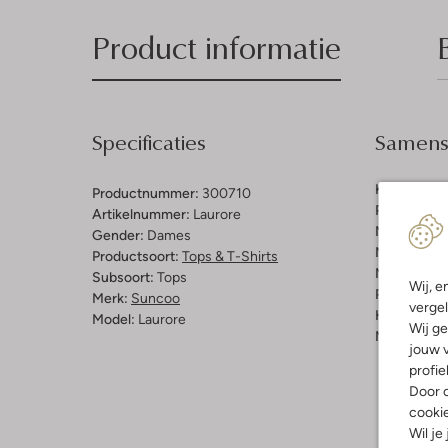
Product informatie
Specificaties
Samenst
Kleur:
Multi
Productnummer:
300710
Patroon:
Bl
Artikelnummer:
Laurore
Materiaal b
Gender:
Dames
Materiaal:
K
Productsoort:
Tops & T-Shirts
Materiaalp
Subsoort:
Tops
Wij, e
Pasvorm:
L
Merk:
Suncoo
vergel
Halslijn:
Ro
Model:
Laurore
Wij ge
Mouwlengt
jouw v
profie
Door o
cooki
Wil je