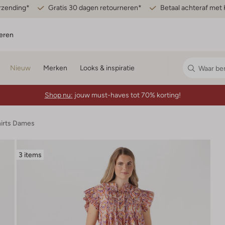
erzending*
Gratis 30 dagen retourneren*
Betaal achteraf met 
eren
Nieuw
Merken
Looks & inspiratie
Shop nu:
jouw must-haves tot 70% korting!
hirts Dames
3 items