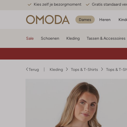
Kies zelf je bezorgmoment
Gratis standaard v
Dames
Heren
Kind
Sale
Schoenen
Kleding
Tassen & Accessoires
Terug
Kleding
Tops & T-Shirts
Tops & T-S