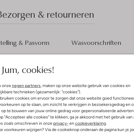
Bezorgen & retourneren
elling & Pasvorm
Wasvoorschriften
Beperkt wassen op 30 °C
oemen
Jum, cookies!
Strijken op maximaal 110 °C
innenkant:
Katoen
atoen
Kan niet in de droogtromme
ercentages:
100% Katoen
Gewone chemische reinigi
n onze
negen partners
, maken op onze website gebruik van cookies en
osvallend
ijkbare technieken (gezamenlijk: "cookies").
Niet bleken
nd
bruiken cookies om ervoor te zorgen dat onze website goed functionee
e:
Korte Mouw
oorkeuren op te slaan, om inzicht te verkrijgen in bezoekersgedrag en 
l op te bouwen van jouw online gedrag voor gepersonaliseerde advertent
p "Accepteer alle cookies" te klikken, ga je akkoord met het gebruik van 
es zoals omschreven in onze
privacy-
en
cookieverklaring
.
 je voorkeuren wijzigen? Via de cookieknop onderaan de pagina kun je j