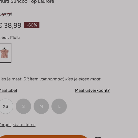
Multi Suncoo Top Laurore
€ 97,99
€ 38,99
-60%
leur:
Multi
ies je maat:
Dit item valt normaal, kies je eigen maat
Maattabel
Maat uitverkocht?
XS
S
M
L
ergelijkbare items