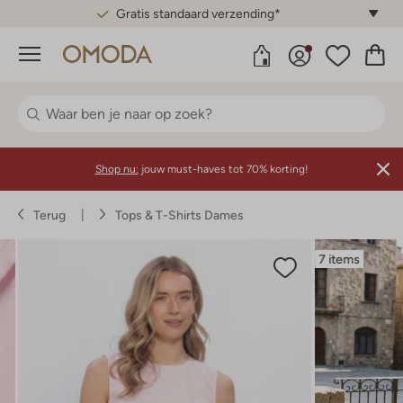
Gratis standaard verzending*
Menu
Shop nu:
jouw must-haves tot 70% korting!
Terug
Tops & T-Shirts Dames
7 items