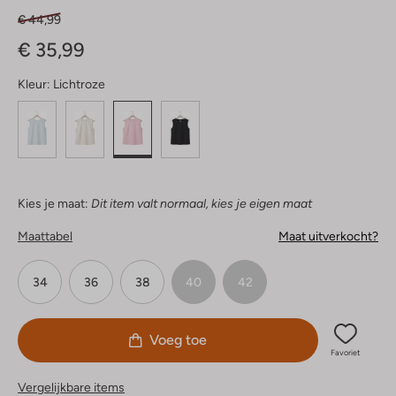
€ 44,99
€ 35,99
Kleur:
Lichtroze
Kies je maat:
Dit item valt normaal, kies je eigen maat
Maattabel
Maat uitverkocht?
34
36
38
40
42
Voeg toe
Favoriet
Vergelijkbare items