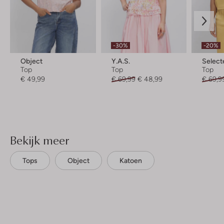
-30%
-20%
Object
Y.a.s.
Selec
Top
Top
Top
€ 49,99
€ 69,99
€ 48,99
€ 69,9
Bekijk meer
Tops
Object
Katoen