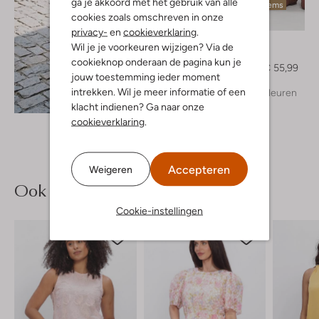
ga je akkoord met het gebruik van alle
Laatste items
cookies zoals omschreven in onze
-30%
privacy-
en
cookieverklaring
.
Object
Wil je je voorkeuren wijzigen? Via de
Maxirok
cookieknop onderaan de pagina kun je
€ 79,99
€ 55,99
jouw toestemming ieder moment
intrekken. Wil je meer informatie of een
+ meer kleuren
Ontdek de look
klacht indienen? Ga naar onze
cookieverklaring
.
Accepteren
Weigeren
Ook iets voor jou?
Cookie-instellingen