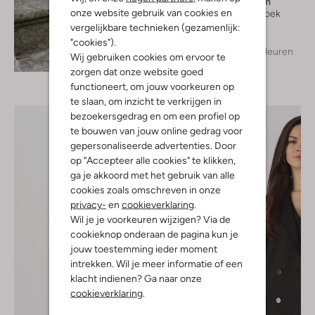
Modström
onze website gebruik van cookies en
Flared broek
€ 99,99
vergelijkbare technieken (gezamenlijk:
"cookies").
+ meer kleuren
Ontdek de look
Wij gebruiken cookies om ervoor te
zorgen dat onze website goed
functioneert, om jouw voorkeuren op
te slaan, om inzicht te verkrijgen in
bezoekersgedrag en om een profiel op
te bouwen van jouw online gedrag voor
gepersonaliseerde advertenties. Door
op "Accepteer alle cookies" te klikken,
ga je akkoord met het gebruik van alle
cookies zoals omschreven in onze
privacy-
en
cookieverklaring
.
Wil je je voorkeuren wijzigen? Via de
cookieknop onderaan de pagina kun je
jouw toestemming ieder moment
intrekken. Wil je meer informatie of een
klacht indienen? Ga naar onze
cookieverklaring
.