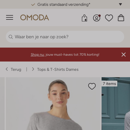
Gratis standaard verzending*
Menu
Shop nu:
jouw must-haves tot 70% korting!
Terug
Tops & T-Shirts Dames
7 items