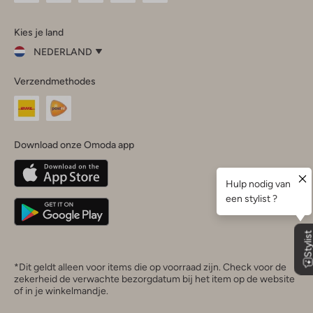
Omoda
Omoda
Omoda
Omoda
Omoda
Kies je land
Instagram
Facebook
TikTok
LinkedIn
YouTube
NEDERLAND
Kies
Verzendmethodes
je
Sluit
land
Nederland
België
(Nederlands)
Download onze Omoda app
Belgique
(Français)
Deutschland
*Dit geldt alleen voor items die op voorraad zijn. Check voor de
zekerheid de verwachte bezorgdatum bij het item op de website
of in je winkelmandje.