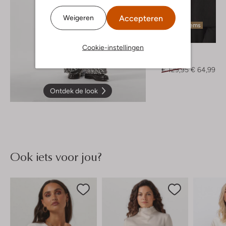
Accepteren
Weigeren
Laatste items
-50%
Cookie-instellingen
Notre-V
Blazer
€ 129,95
€ 64,99
Ontdek de look
Ook iets voor jou?