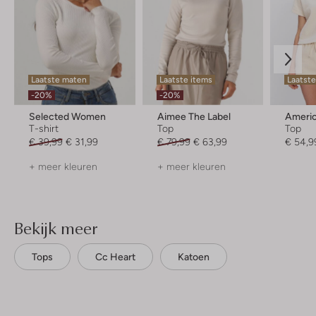
Laatste maten
Laatste items
Laatste
-20%
-20%
Selected Women
Aimee The Label
Americ
T-shirt
Top
Top
€ 39,99
€ 31,99
€ 79,99
€ 63,99
€ 54,9
+ meer kleuren
+ meer kleuren
Bekijk meer
Tops
Cc Heart
Katoen