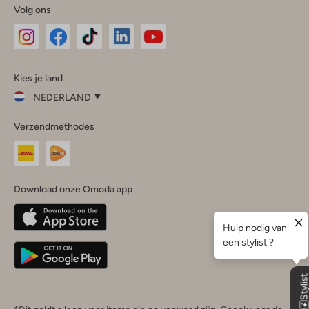
Volg ons
Omoda
Omoda
Omoda
Omoda
Omoda
Kies je land
Instagram
Facebook
TikTok
LinkedIn
YouTube
NEDERLAND
Kies
Verzendmethodes
je
Sluit
land
Nederland
België
(Nederlands)
Download onze Omoda app
Belgique
(Français)
Deutschland