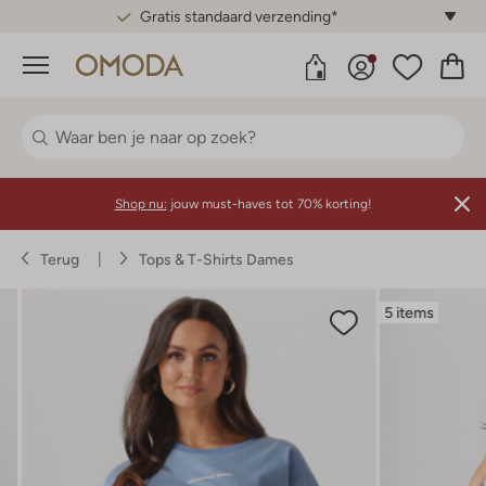
Gratis standaard verzending*
Menu
Shop nu:
jouw must-haves tot 70% korting!
Terug
Tops & T-Shirts Dames
5 items