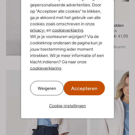
gepersonaliseerde advertenties. Door
op "Accepteer alle cookies" te klikken,
-70%
ga je akkoord met het gebruik van alle
cookies zoals omschreven in onze
Steve Madden
privacy-
en
cookieverklaring
.
Slingbacks
€ 139,99
€ 41,99
Wil je je voorkeuren wijzigen? Via de
cookieknop onderaan de pagina kun je
+ meer kleuren
Ontdek de look
jouw toestemming ieder moment
intrekken. Wil je meer informatie of een
klacht indienen? Ga naar onze
cookieverklaring
.
Accepteren
Weigeren
Cookie-instellingen