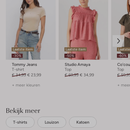
Laatste item
Laatste item
Laatste
-30%
-50%
-60%
Tommy Jeans
Studio Amaya
Co'cou
T-shirt
Top
Top
€ 34,99
€ 23,99
€ 69,99
€ 34,99
€ 59,9
+ meer kleuren
+ meer
Bekijk meer
T-shirts
Louizon
Katoen