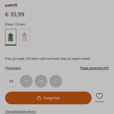
€ 89,99
€ 35,99
Kleur:
Groen
Kies je maat:
Dit item valt normaal, kies je eigen maat
Maattabel
Maat uitverkocht?
XS
S
M
L
Voeg toe
Favoriet
Vergelijkbare items