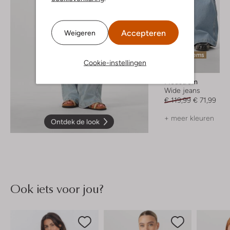
Accepteren
Weigeren
Laatste items
Cookie-instellingen
-40%
Modström
Wide jeans
€ 119,99
€ 71,99
+ meer kleuren
Ontdek de look
Ook iets voor jou?