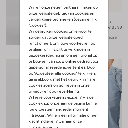
Wij, en onze
negen partners
, maken op
-40%
onze website gebruik van cookies en
Notre-V
vergelijkbare technieken (gezamenlijk:
Slingbacks
"cookies").
€ 139,99
€ 83,99
Wij gebruiken cookies om ervoor te
zorgen dat onze website goed
+ meer kleuren
Ontdek de look
functioneert, om jouw voorkeuren op
te slaan, om inzicht te verkrijgen in
bezoekersgedrag en om een profiel op
te bouwen van jouw online gedrag voor
gepersonaliseerde advertenties. Door
op "Accepteer alle cookies" te klikken,
ga je akkoord met het gebruik van alle
cookies zoals omschreven in onze
privacy-
en
cookieverklaring
.
Wil je je voorkeuren wijzigen? Via de
cookieknop onderaan de pagina kun je
jouw toestemming ieder moment
intrekken. Wil je meer informatie of een
klacht indienen? Ga naar onze
cookieverklaring
.