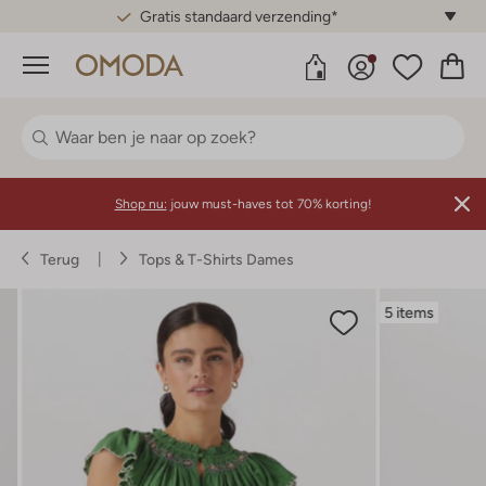
Gratis standaard verzending*
Menu
Shop nu:
jouw must-haves tot 70% korting!
Terug
Tops & T-Shirts Dames
5 items