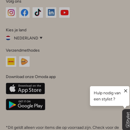
Volg ons
Omoda
Omoda
Omoda
Omoda
Omoda
Kies je land
Instagram
Facebook
TikTok
LinkedIn
YouTube
NEDERLAND
Kies
Verzendmethodes
je
Sluit
land
Nederland
België
(Nederlands)
Download onze Omoda app
Belgique
(Français)
Deutschland
*Dit geldt alleen voor items die op voorraad zijn. Check voor de