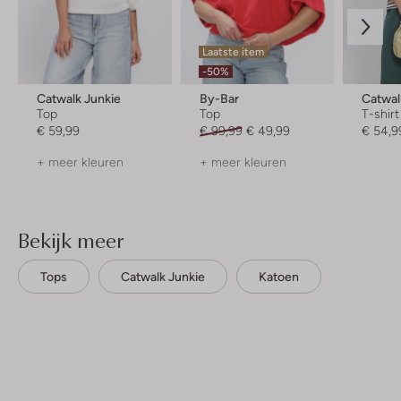
Laatste item
-50%
Catwalk Junkie
By-Bar
Catwal
Top
Top
T-shirt
€ 59,99
€ 99,99
€ 49,99
€ 54,9
+ meer kleuren
+ meer kleuren
Bekijk meer
Tops
Catwalk Junkie
Katoen