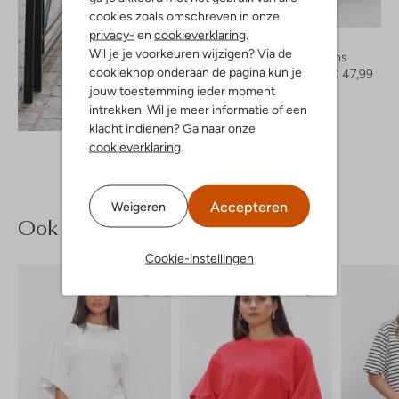
-40%
cookies zoals omschreven in onze
privacy-
en
cookieverklaring
.
Edited
Wil je je voorkeuren wijzigen? Via de
Wide jeans
cookieknop onderaan de pagina kun je
€ 79,99
€ 47,99
jouw toestemming ieder moment
intrekken. Wil je meer informatie of een
Ontdek de look
klacht indienen? Ga naar onze
cookieverklaring
.
Accepteren
Weigeren
Ook iets voor jou?
Cookie-instellingen