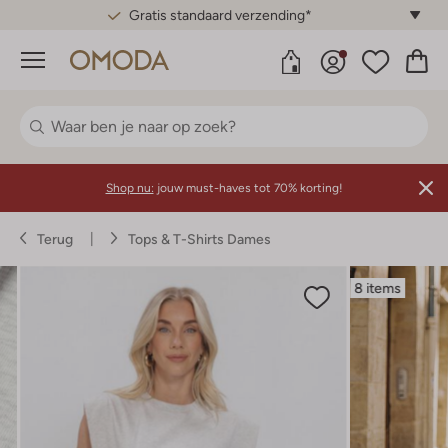
Gratis standaard verzending*
Menu
Shop nu:
jouw must-haves tot 70% korting!
Terug
Tops & T-Shirts Dames
8 items