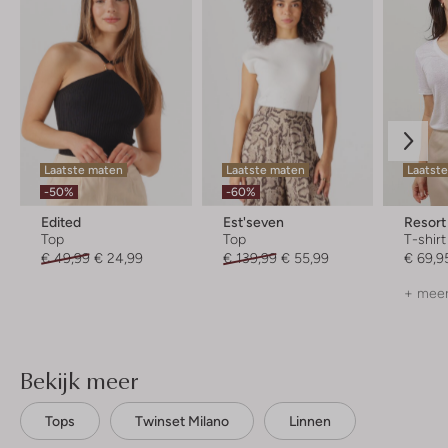
Laatste maten
Laatste maten
Laatste
-50%
-60%
Edited
Est'seven
Resort
Top
Top
T-shirt
€ 49,99
€ 24,99
€ 139,99
€ 55,99
€ 69,9
+ meer
Bekijk meer
Tops
Twinset Milano
Linnen