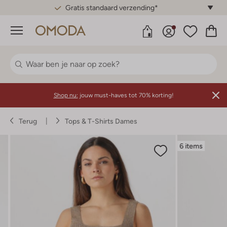
Gratis standaard verzending*
Menu
Shop nu:
jouw must-haves tot 70% korting!
Terug
Tops & T-Shirts Dames
6 items