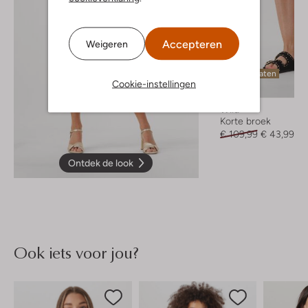
Accepteren
Weigeren
Laatste maten
Cookie-instellingen
-60%
Wild
Korte broek
€ 109,99
€ 43,99
Ontdek de look
Ook iets voor jou?