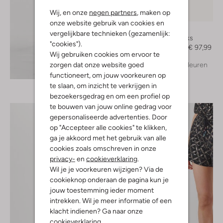
Wij, en onze
negen partners
, maken op
-30%
onze website gebruik van cookies en
Unisa
vergelijkbare technieken (gezamenlijk:
Slingbacks
"cookies").
€ 139,99
€ 97,99
Wij gebruiken cookies om ervoor te
zorgen dat onze website goed
+ meer kleuren
Ontdek de look
functioneert, om jouw voorkeuren op
te slaan, om inzicht te verkrijgen in
bezoekersgedrag en om een profiel op
te bouwen van jouw online gedrag voor
gepersonaliseerde advertenties. Door
op "Accepteer alle cookies" te klikken,
ga je akkoord met het gebruik van alle
cookies zoals omschreven in onze
privacy-
en
cookieverklaring
.
Wil je je voorkeuren wijzigen? Via de
cookieknop onderaan de pagina kun je
jouw toestemming ieder moment
intrekken. Wil je meer informatie of een
klacht indienen? Ga naar onze
cookieverklaring
.