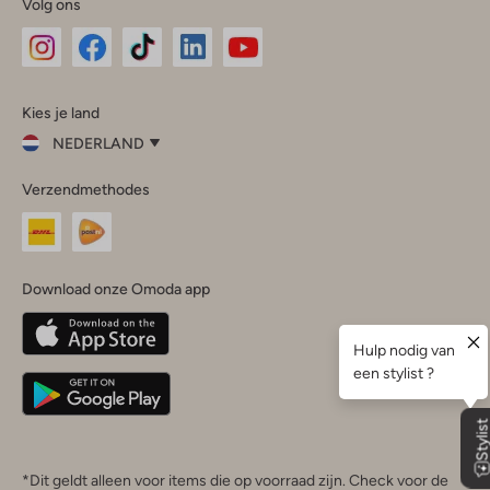
Volg ons
Omoda
Omoda
Omoda
Omoda
Omoda
Kies je land
Instagram
Facebook
TikTok
LinkedIn
YouTube
NEDERLAND
Kies
Verzendmethodes
je
Sluit
land
Nederland
België
(Nederlands)
Download onze Omoda app
Belgique
(Français)
Deutschland
*Dit geldt alleen voor items die op voorraad zijn. Check voor de