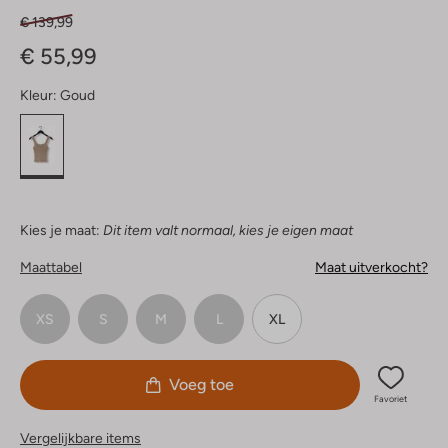
€ 139,99
€ 55,99
Kleur:
Goud
Kies je maat:
Dit item valt normaal, kies je eigen maat
Maattabel
Maat uitverkocht?
XS
S
M
L
XL
Voeg toe
Favoriet
Vergelijkbare items