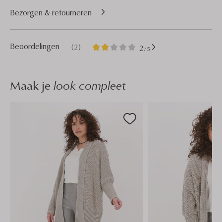
Bezorgen & retourneren
2
2
Beoordelingen
(2)
2
/5
Sterren
Maak je
look compleet