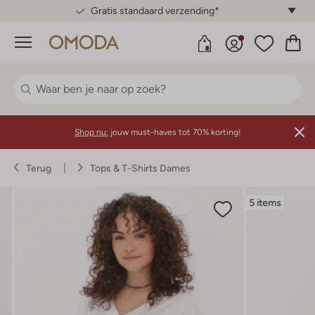
Gratis standaard verzending*
Menu
Shop nu:
jouw must-haves tot 70% korting!
Terug
Tops & T-Shirts Dames
5 items