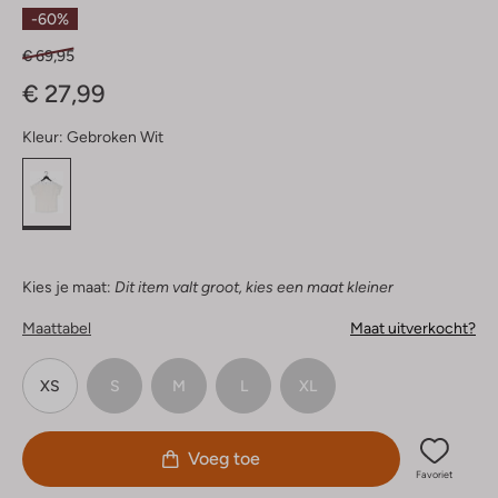
Sterren
-60%
€ 69,95
€ 27,99
Kleur:
Gebroken Wit
Kies je maat:
Dit item valt groot, kies een maat kleiner
Maattabel
Maat uitverkocht?
XS
S
M
L
XL
Voeg toe
Favoriet