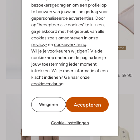
bezoekersgedrag en om een profiel op
te bouwen van jouw online gedrag voor
gepersonaliseerde advertenties. Door
op "Accepteer alle cookies" te klikken,
ga je akkoord met het gebruik van alle
cookies zoals omschreven in onze
privacy-
en
cookieverklaring
.
Laatste items
Wil je je voorkeuren wijzigen? Via de
-50%
cookieknop onderaan de pagina kun je
jouw toestemming ieder moment
Notre-V
Muiltjes
intrekken. Wil je meer informatie of een
Ontdek de look
€ 119,95
€ 59,95
klacht indienen? Ga naar onze
cookieverklaring
.
Accepteren
Weigeren
Cookie-instellingen