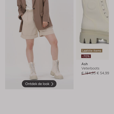
Laatste items
-70%
Ash
Veterboots
€ 184,95
€ 54,99
Ontdek de look