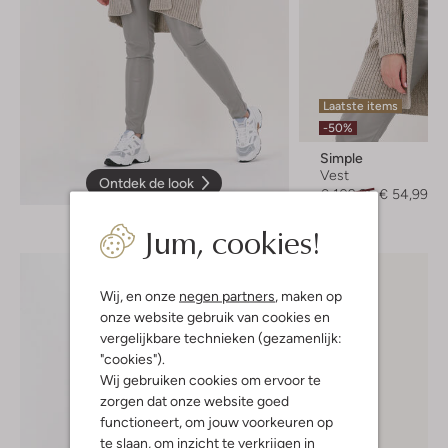
Laatste items
-50%
Simple
Vest
Ontdek de look
€ 109,95
€ 54,99
Jum, cookies!
Wij, en onze
negen partners
, maken op
onze website gebruik van cookies en
vergelijkbare technieken (gezamenlijk:
"cookies").
Wij gebruiken cookies om ervoor te
zorgen dat onze website goed
functioneert, om jouw voorkeuren op
te slaan, om inzicht te verkrijgen in