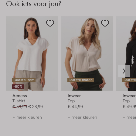
Ook iets voor jou?
Laatste item
Laatste maten
Laatst
-60%
Access
Inwear
Inwear
T-shirt
Top
Top
€ 59,99
€ 23,99
€ 44,99
€ 49,9
+ meer kleuren
+ meer kleuren
+ meer