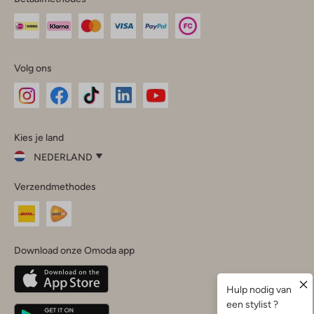
Volg ons
Omoda
Omoda
Omoda
Omoda
Omoda
Kies je land
Instagram
Facebook
TikTok
LinkedIn
YouTube
NEDERLAND
Kies
Verzendmethodes
je
Sluit
land
Nederland
België
(Nederlands)
Download onze Omoda app
Belgique
(Français)
Deutschland