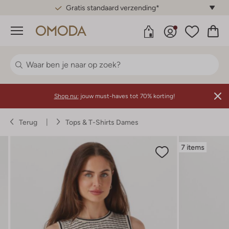
Gratis standaard verzending*
Menu
Shop nu:
jouw must-haves tot 70% korting!
Terug
Tops & T-Shirts Dames
7 items