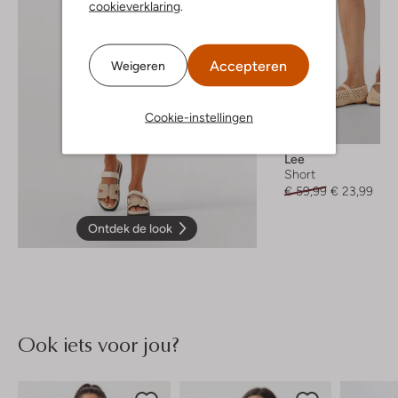
cookieverklaring
.
Accepteren
Weigeren
Cookie-instellingen
-60%
Lee
Short
€ 59,99
€ 23,99
Ontdek de look
Ook iets voor jou?