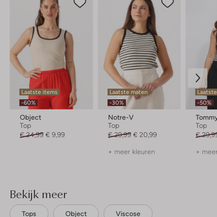
Laatste items
Laatste maten
Laatst
-60%
-30%
-50%
Object
Notre-V
Tommy
Top
Top
Top
€ 24,99
€ 9,99
€ 29,99
€ 20,99
€ 29,9
+ meer kleuren
+ meer
Bekijk meer
Tops
Object
Viscose