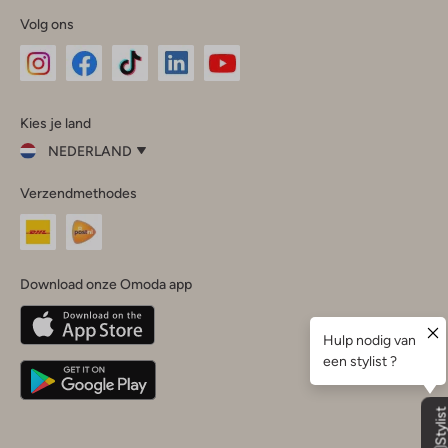
Volg ons
Omoda
Omoda
Omoda
Omoda
Omoda
Kies je land
Instagram
Facebook
TikTok
LinkedIn
YouTube
NEDERLAND
Kies
Verzendmethodes
je
Sluit
land
Nederland
België
(Nederlands)
Download onze Omoda app
Belgique
(Français)
Deutschland