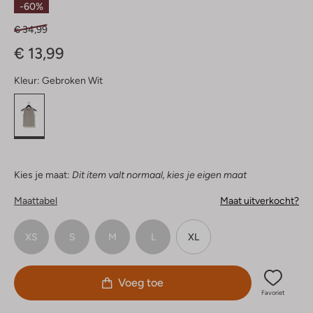
-60%
€ 34,99
€ 13,99
Kleur:
Gebroken Wit
Kies je maat:
Dit item valt normaal, kies je eigen maat
Maattabel
Maat uitverkocht?
XS
S
M
L
XL
Voeg toe
Favoriet