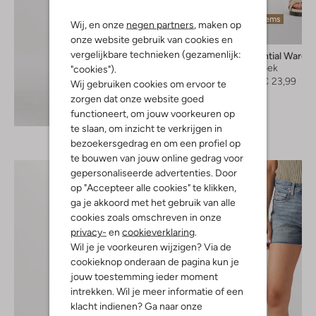
Laatste items
Wij, en onze
negen partners
, maken op
-60%
onze website gebruik van cookies en
vergelijkbare technieken (gezamenlijk:
My Essential Wardr
Korte broek
"cookies").
€ 59,99
€ 23,99
Wij gebruiken cookies om ervoor te
zorgen dat onze website goed
Ontdek de look
functioneert, om jouw voorkeuren op
te slaan, om inzicht te verkrijgen in
bezoekersgedrag en om een profiel op
te bouwen van jouw online gedrag voor
gepersonaliseerde advertenties. Door
op "Accepteer alle cookies" te klikken,
ga je akkoord met het gebruik van alle
cookies zoals omschreven in onze
privacy-
en
cookieverklaring
.
Wil je je voorkeuren wijzigen? Via de
cookieknop onderaan de pagina kun je
jouw toestemming ieder moment
intrekken. Wil je meer informatie of een
klacht indienen? Ga naar onze